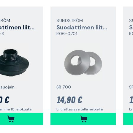
TRÖM
SUNDSTRÖM
S
Suodattimen liitoskappale
Suodattimen liitoskappale
-3
R06-0701
R
ssuojain
SR 700
S
0 €
14,90 €
1
än ma 10. elokuuta
Ei tilattavissa tällä hetkellä
Ei