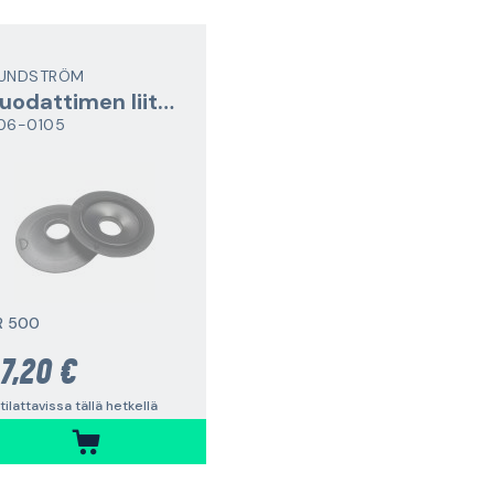
UNDSTRÖM
Suodattimen liitoskappale
06-0105
R 500
7,20 €
 tilattavissa tällä hetkellä