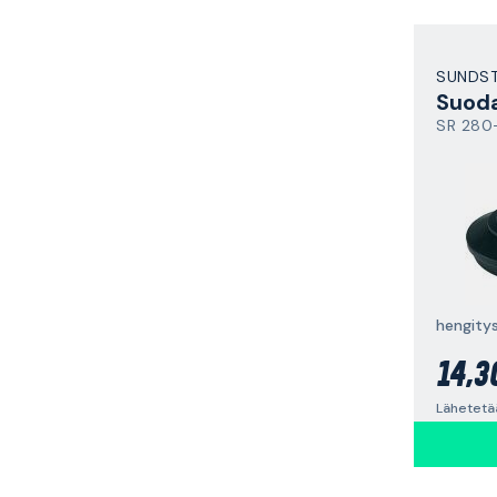
SUNDS
SR 280
hengity
14,3
Lähetetä