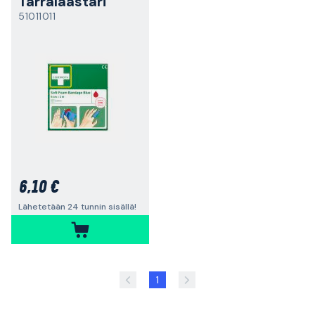
Tarralaastari
51011011
6,10 €
Lähetetään 24 tunnin sisällä!
1