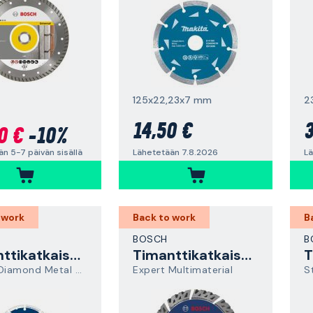
125x22,23x7 mm
2
14,50 €
3
0 €
-10%
Lähetetään 7.8.2026
Lä
n 5-7 päivän sisällä
 work
Back to work
B
BOSCH
B
Timanttikatkaisulaikka
Timanttikatkaisulaikka
Expert Diamond Metal Wheel
Expert Multimaterial
S