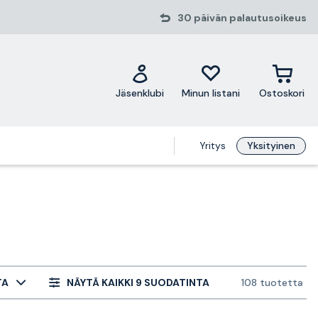
30 päivän palautusoikeus
Jäsenklubi
Minun listani
Ostoskori
Yritys
Yksityinen
TA
NÄYTÄ KAIKKI 9 SUODATINTA
108 tuotetta