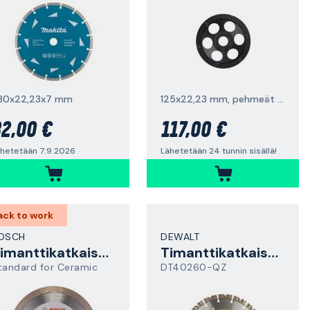
30x22,23x7 mm
125x22,23 mm, pehmeät materiaalit
2,00 €
117,00 €
hetetään 7.9.2026
Lähetetään 24 tunnin sisällä!
ack to work
OSCH
DEWALT
Timanttikatkaisulaikka
Timanttikatkaisulaikka
tandard for Ceramic
DT40260-QZ