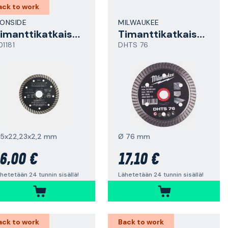
ack to work
RONSIDE
MILWAUKEE
Timanttikatkaisulaikka
Timanttikatkaisulaikka
01181
DHTS 76
25x22,23x2,2 mm
Ø 76 mm
6,00 €
17,10 €
hetetään 24 tunnin sisällä!
Lähetetään 24 tunnin sisällä!
ack to work
Back to work