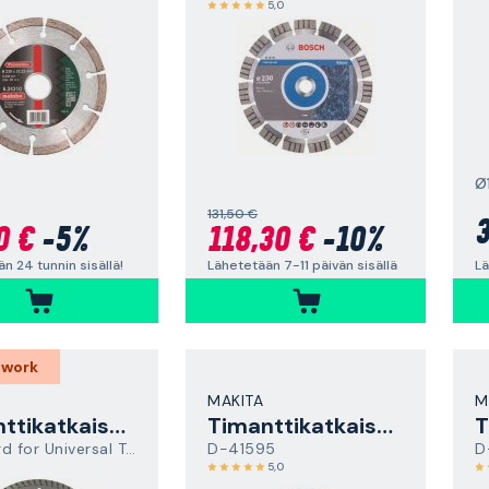
5,0
Ø
131,50 €
3
0 €
-5%
118,30 €
-10%
Lä
n 24 tunnin sisällä!
Lähetetään 7-11 päivän sisällä
 work
MAKITA
M
Timanttikatkaisulaikka
Timanttikatkaisulaikka
Standard for Universal Turbo
D-41595
D
5,0