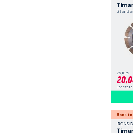
Standar
25,10 €
20,0
Lähetetää
Back to
IRONSI