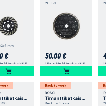
201189
2
,23x5 mm
0 €
50,00 €
4
n 24 tunnin sisällä!
Lähetetään 24 tunnin sisällä!
Lä
 work
Back to work
B
O
BOSCH
I
Timanttikatkaisulaikka
Timanttikatkaisulaikka
0000
Best for Stone
2