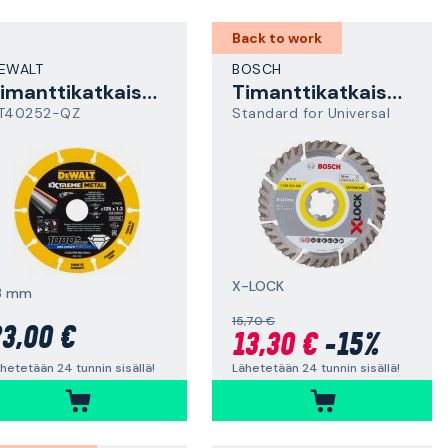
Back to work
EWALT
BOSCH
Timanttikatkaisulaikka
Timanttikatkaisulaikka
T40252-QZ
Standard for Universal
X-LOCK
,3 mm
15,70 €
3,00 €
13,30 €
-15%
hetetään 24 tunnin sisällä!
Lähetetään 24 tunnin sisällä!