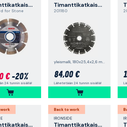
Timanttikatkaisulaikka
Timanttikatkaisulaikka
d for Stone
201180
2
yleismalli, 180x25,4x2,6 mm
84,00 €
1
0 €
-20%
Lähetetään 24 tunnin sisällä!
Lä
n 24 tunnin sisällä!
 work
Back to work
B
DE
IRONSIDE
I
Timanttikatkaisulaikka
Timanttikatkaisulaikka