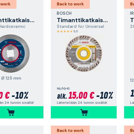
 work
Back to work
B
BOSCH
I
Timanttikatkaisulaikka
Timanttikatkaisulaikka
Hardceramic
Standard for Universal
2
5,0
, Ø 125 mm
1
16,70 €
1
0 €
-10%
15,00 €
-10%
alk.
Lä
n 24 tunnin sisällä!
Lähetetään 24 tunnin sisällä!
Back to work
B