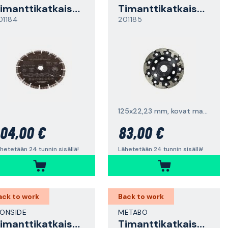
Timanttikatkaisulaikka
Timanttikatkaisulaikka
01184
201185
125x22,23 mm, kovat materiaalit
04,00 €
83,00 €
hetetään 24 tunnin sisällä!
Lähetetään 24 tunnin sisällä!
ack to work
Back to work
RONSIDE
METABO
Timanttikatkaisulaikka
Timanttikatkaisulaikka