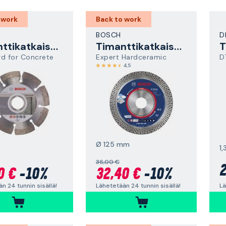
 work
Back to work
BOSCH
D
Timanttikatkaisulaikka
Timanttikatkaisulaikka
d for Concrete
Expert Hardceramic
D
4,5
Ø 125 mm
1
36,00 €
2
0 €
-10%
32,40 €
-10%
Lä
n 24 tunnin sisällä!
Lähetetään 24 tunnin sisällä!