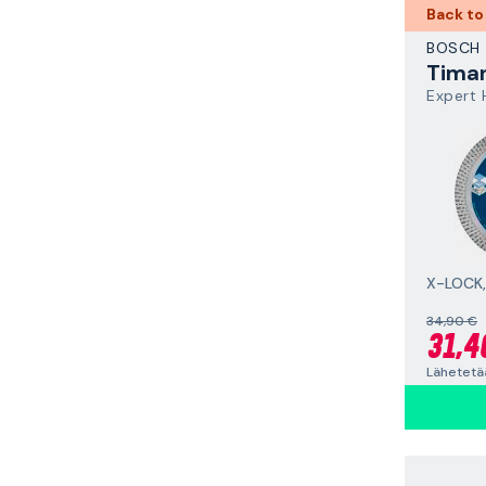
Back to
BOSCH
Expert 
X-LOCK
34,90 €
31,4
Lähetetää