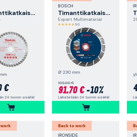
BOSCH
I
Timanttikatkaisulaikka
Timanttikatkaisulaikka
8
Expert Multimaterial
2
5,0
Ø 230 mm
 mm
102,00 €
0 €
4
91,70 €
-10%
n 24 tunnin sisällä!
Lä
Lähetetään 24 tunnin sisällä!
 work
Back to work
B
IRONSIDE
I