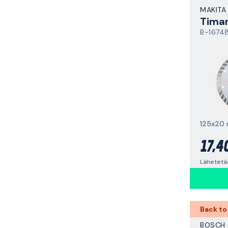
MAKITA
B-1674
125x20
17,4
Lähetetää
Back to
BOSCH