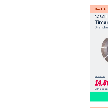
Back to
BOSCH
Standar
16,30 €
14,6
Lähetetää