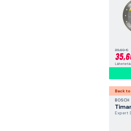
39,60 €
35,6
Lähetetää
Back to
BOSCH