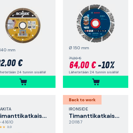
Ø 150 mm
140 mm
71,20 €
2,00 €
64,00 €
-10%
hetetään 24 tunnin sisällä!
Lähetetään 24 tunnin sisällä!
Back to work
AKITA
IRONSIDE
Timanttikatkaisulaikka
Timanttikatkaisulaikka
-41610
201187
3,0