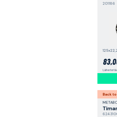
201186
125x22
83,0
Lähetetää
Back to
METAB
62431