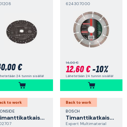
01208
624307000
14,00 €
0,00 €
12,60 €
-10%
hetetään 24 tunnin sisällä!
Lähetetään 24 tunnin sisällä!
ack to work
Back to work
RONSIDE
BOSCH
Timanttikatkaisulaikka
Timanttikatkaisulaikka
02707
Expert Multimaterial