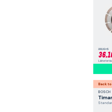
38,10 €
36,1
Lähetetää
Back to
BOSCH