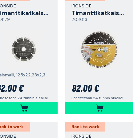
RONSIDE
IRONSIDE
Timanttikatkaisulaikka
Timanttikatkaisulaikka
01179
203013
yleismalli, 125x22,23x2,3 mm
2,00 €
82,00 €
hetetään 24 tunnin sisällä!
Lähetetään 24 tunnin sisällä!
ack to work
Back to work
RONSIDE
IRONSIDE