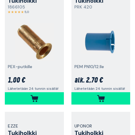
Tukiholkki
Tukiholkki
1866105
PRK 420
5,0
PEX-putkille
PEM PN10/12:lle
1,00 €
2,70 €
alk.
Lähetetään 24 tunnin sisällä!
Lähetetään 24 tunnin sisällä!
EZZE
UPONOR
Tukiholkki
Tukiholkki