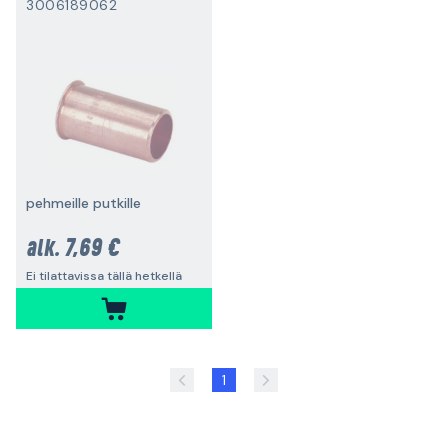
3006189062
pehmeille putkille
7,69 €
alk.
Ei tilattavissa tällä hetkellä
1