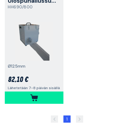
Ulospuhallussukka
HH690/800
Ø125mm
82,10 €
Lähetetään 7-8 päivän sisällä
1