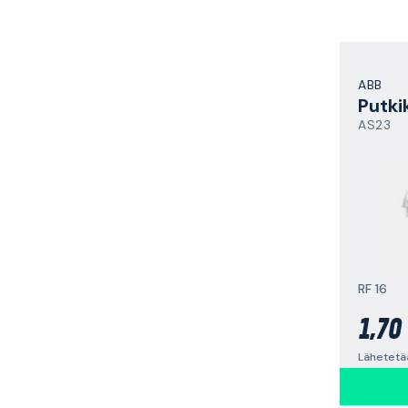
ABB
Putki
AS23
RF 16
1,70
Lähetetää