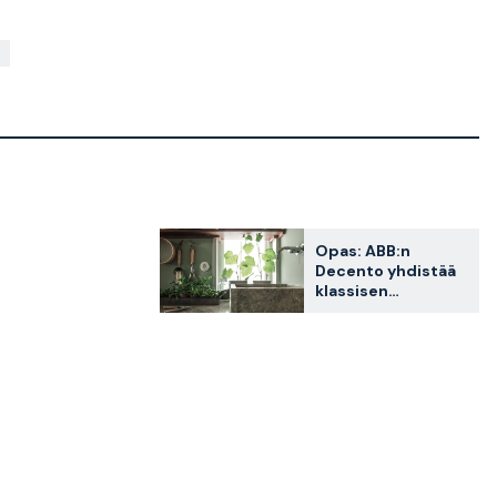
Opas: ABB:n
Decento yhdistää
klassisen
muotoilun ja
modernin
tekniikan