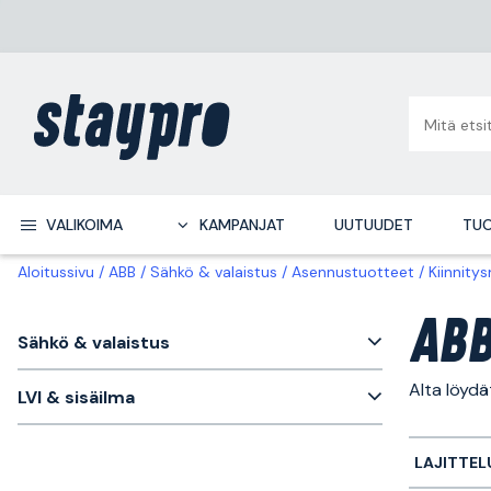
VALIKOIMA
KAMPANJAT
UUTUUDET
TUO
Aloitussivu
ABB
Sähkö & valaistus
Asennustuotteet
Kiinnitys
ABB
Sähkö & valaistus
Alta löydä
LVI & sisäilma
LAJITTEL