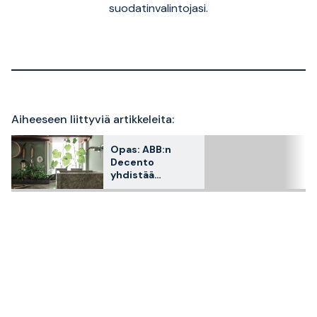
suodatinvalintojasi.
Aiheeseen liittyviä artikkeleita:
Opas: ABB:n
Decento
yhdistää
klassisen
muotoilun ja
modernin
tekniikan