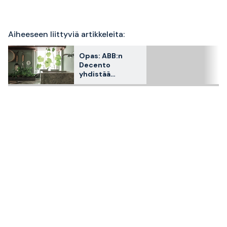
Aiheeseen liittyviä artikkeleita:
Opas: ABB:n
Decento
yhdistää
klassisen
muotoilun ja
modernin
tekniikan