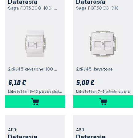
Datarasia
Datarasia
Saga FOT5000-100-916
Saga FOT5000-916
2xRJ45 keystone, 100 mm, suora
2xRJ45-keystone
6,10 €
5,00 €
Lähetetään 8-10 päivän sisällä
Lähetetään 7-9 päivän sisällä
ABB
ABB
Datarasia
Datarasia