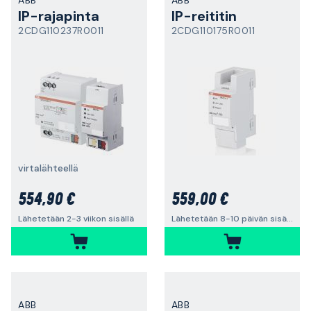
ABB
ABB
IP-rajapinta
IP-reititin
2CDG110237R0011
2CDG110175R0011
virtalähteellä
554,90 €
559,00 €
Lähetetään 2-3 viikon sisällä
Lähetetään 8-10 päivän sisällä
ABB
ABB