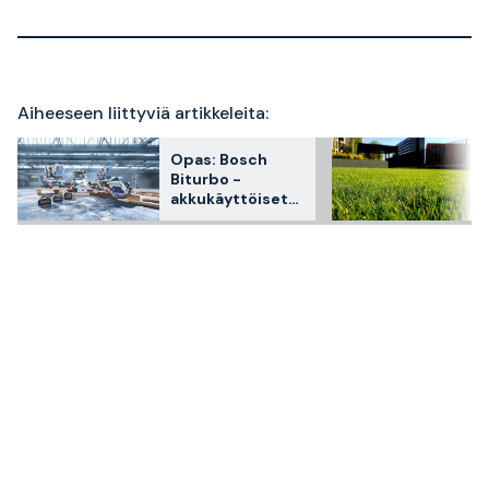
Aiheeseen liittyviä artikkeleita:
Opas: Bosch
Biturbo -
akkukäyttöiset
työkalut ja
koneet valtavalla
teholla