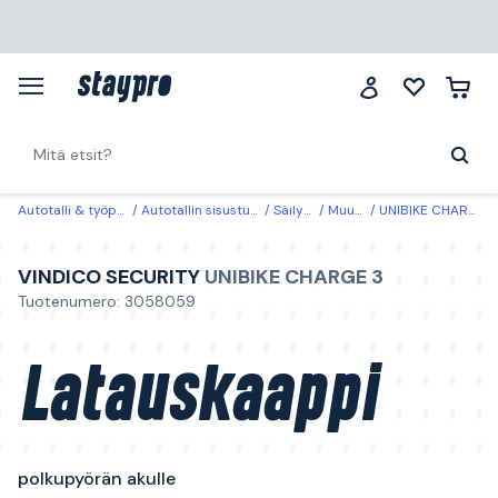
Autotalli & työpaikka
Autotallin sisustus & säilytys
Säilytyskaapit
Muut säilytyskaapit
UNIBIKE CHARGE 3 Vindico Security Latauskaappi polkupyörän akulle Avainlukko
VINDICO SECURITY
UNIBIKE CHARGE 3
Tuotenumero: 3058059
Latauskaappi
polkupyörän akulle