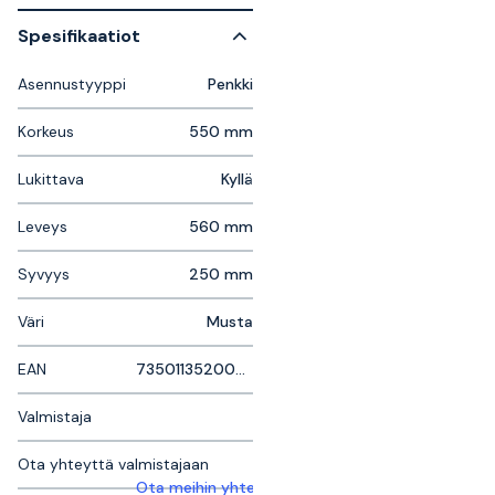
Spesifikaatiot
Asennustyyppi
Penkki
Korkeus
550 mm
Lukittava
Kyllä
Leveys
560 mm
Syvyys
250 mm
Väri
Musta
EAN
7350113520005
Valmistaja
Ota yhteyttä valmistajaan
Ota meihin yhteyttä saadaksesi lisätietoja