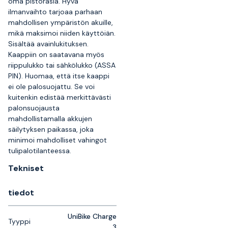
oma pistorasia. Hyvä
ilmanvaihto tarjoaa parhaan
mahdollisen ympäristön akuille,
mikä maksimoi niiden käyttöiän.
Sisältää avainlukituksen.
Kaappiin on saatavana myös
riippulukko tai sähkölukko (ASSA
PIN). Huomaa, että itse kaappi
ei ole palosuojattu. Se voi
kuitenkin edistää merkittävästi
palonsuojausta
mahdollistamalla akkujen
säilytyksen paikassa, joka
minimoi mahdolliset vahingot
tulipalotilanteessa.
Tekniset
tiedot
UniBike Charge
Tyyppi
3