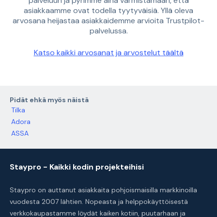
palveluun ja pyrimme aina varmistamaan, että
asiakkaamme ovat todella tyytyväisiä. Yllä oleva
arvosana heijastaa asiakkaidemme arvioita Trustpilot-
palvelussa.
Katso kaikki arvosanat ja arvostelut täältä
Pidät ehkä myös näistä
Tilka
Adora
ASSA
Staypro - Kaikki kodin projekteihisi
Staypro on auttanut asiakkaita pohjoismaisilla markkinoilla
vuodesta 2007 lähtien. Nopeasta ja helppokäyttöisestä
verkkokaupastamme löydät kaiken kotiin, puutarhaan ja