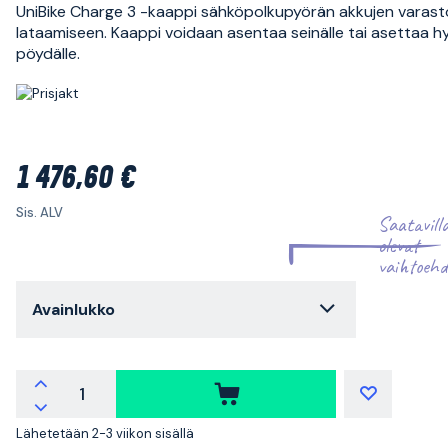
UniBike Charge 3 -kaappi sähköpolkupyörän akkujen varastoi
lataamiseen. Kaappi voidaan asentaa seinälle tai asettaa hyll
pöydälle.
1 476,60 €
Sis. ALV
Saatavill
olevat
vaihtoehd
Avainlukko
Lähetetään 2-3 viikon sisällä