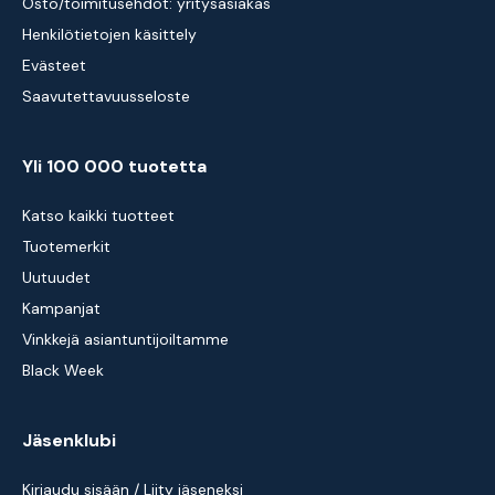
Osto/toimitusehdot: yritysasiakas
Henkilötietojen käsittely
Evästeet
Saavutettavuusseloste
Yli 100 000 tuotetta
Katso kaikki tuotteet
Tuotemerkit
Uutuudet
Kampanjat
Vinkkejä asiantuntijoiltamme
Black Week
Jäsenklubi
Kirjaudu sisään / Liity jäseneksi