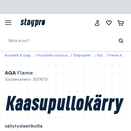
Autotalli & työpaikka
Autotallin sisustus & säilytys
Työpöydät & rullavaunut
Kuljetuskärryt
Flame AGA Kaasupullokärry säilytyslaatikoilla
AGA
Flame
Tuotenumero: 3137673
Kaasupullokärry
säilytyslaatikoilla