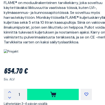
FLAME® on moduulirakenteinen tarvikekärry, joka soveltuu
käytettäväksi liikkuvuutta vaativissa töissä, kuten LVI-,
kylmäasennus- ja kunnossapitotöissä. Se soveltuu myös
harrastekäyttöön. Monikäyttöisellä FLAME® kuljetuskärryll
kuljettaa sekä 5 että 10 litran kaasupulloja. Siinä on vakiov
ilmakumipyörät, joten sen liikuttelu on helppoa. Pullot void
kiinnittä tukevasti kuljetuksen ja nostamisen ajaksi. Kärry o
valmistettu pulverimaalatusta teräksestä, ja se on CE -merk
Tarvikkeita varten on kaksi säilytyslaatikkoa.
654,70 €
Sis. ALV
Lähetetään 3-4 päivän sisällä