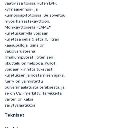
vaativissa töissä, kuten LVI-,
kylmäasennus- ja
kunnossapitotöissä. Se soveltuu
myös harrastekäyttöön.
Monikäyttöisellä FLAME®
kuljetuskärryllä voidaan
kuljettaa sekä 5 että 10 litran
kaasupulloja. Siinä on
vakiovarusteena
ilmakumipyörät, joten sen
liikuttelu on helppoa. Pullot
voidaan kiinnittä tukevasti
kuljetuksen ja nostamisen ajaksi.
Kärry on valmistettu
pulverimaalatusta teräksestä, ja
se on CE -merkitty. Tarvikkeita
varten on kaksi
säilytyslaatikkoa.
Tekniset