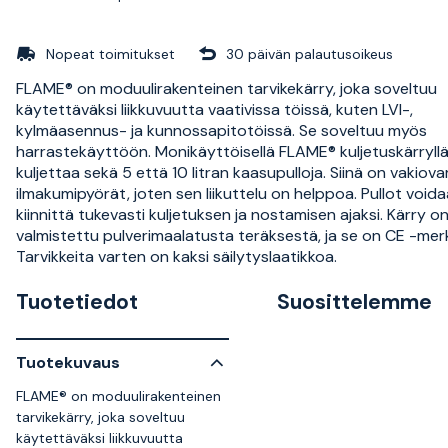
Nopeat toimitukset
30 päivän palautusoikeus
FLAME® on moduulirakenteinen tarvikekärry, joka soveltuu
käytettäväksi liikkuvuutta vaativissa töissä, kuten LVI-,
kylmäasennus- ja kunnossapitotöissä. Se soveltuu myös
harrastekäyttöön. Monikäyttöisellä FLAME® kuljetuskärryll
kuljettaa sekä 5 että 10 litran kaasupulloja. Siinä on vakiov
ilmakumipyörät, joten sen liikuttelu on helppoa. Pullot void
kiinnittä tukevasti kuljetuksen ja nostamisen ajaksi. Kärry o
valmistettu pulverimaalatusta teräksestä, ja se on CE -merk
Tarvikkeita varten on kaksi säilytyslaatikkoa.
Tuotetiedot
Suosittelemme
Tuotekuvaus
FLAME® on moduulirakenteinen
tarvikekärry, joka soveltuu
käytettäväksi liikkuvuutta