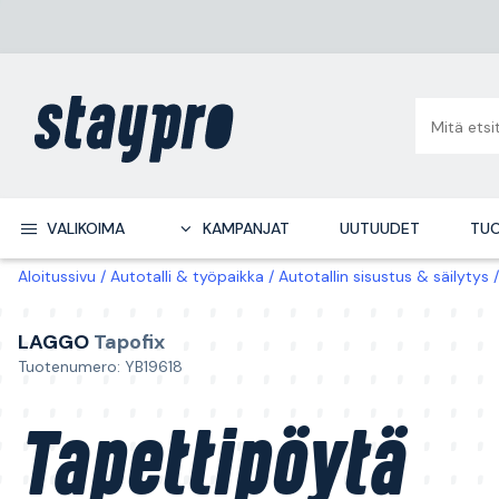
VALIKOIMA
KAMPANJAT
UUTUUDET
TUO
Aloitussivu
Autotalli & työpaikka
Autotallin sisustus & säilytys
LAGGO
Tapofix
Tuotenumero: YB19618
Tapettipöytä