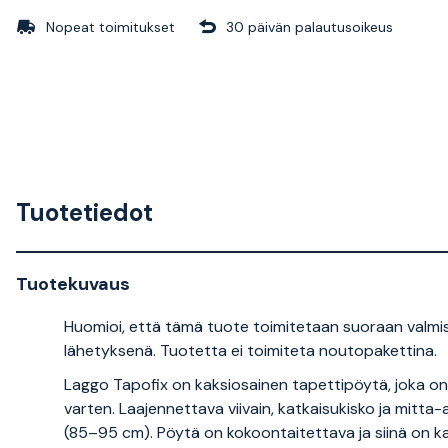
Nopeat toimitukset
30 päivän palautusoikeus
Tuotetiedot
Tuotekuvaus
Huomioi, että tämä tuote toimitetaan suoraan valmistaj
lähetyksenä. Tuotetta ei toimiteta noutopakettina.
Laggo Tapofix on kaksiosainen tapettipöytä, joka on su
varten. Laajennettava viivain, katkaisukisko ja mitt
(85–95 cm). Pöytä on kokoontaitettava ja siinä on k