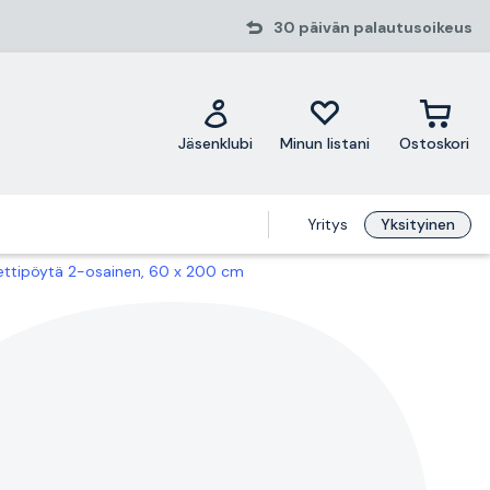
30 päivän palautusoikeus
Jäsenklubi
Minun listani
Ostoskori
Yritys
Yksityinen
ettipöytä 2-osainen, 60 x 200 cm