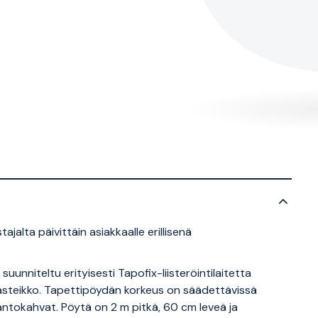
alta päivittäin asiakkaalle erillisenä
unniteltu erityisesti Tapofix-liisteröintilaitetta
a-asteikko. Tapettipöydän korkeus on säädettävissä
antokahvat. Pöytä on 2 m pitkä, 60 cm leveä ja