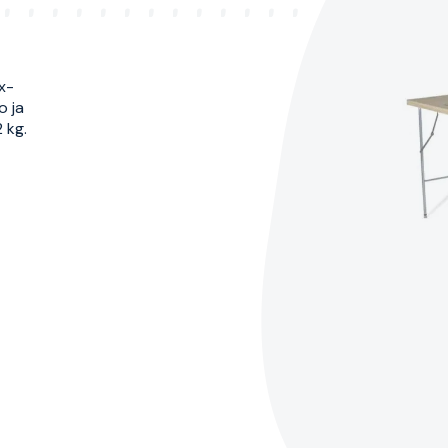
x-
o ja
 kg.