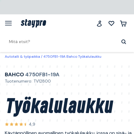
Autotalli & työpaikka
4750FB1-19A Bahco Työkalulaukku
BAHCO
4750FB1-19A
Tuotenumero: TV12800
Työkalulaukku
4,9
Käytännöllinen avomallinen työkalulaukku, jossa on sisä- ja