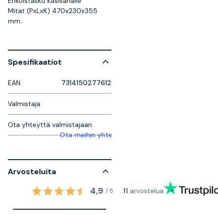
Erikoistasku käsisahalle
Mitat (PxLxK) 470x230x355
mm.
Spesifikaatiot
EAN
7314150277612
Valmistaja
Ota yhteyttä valmistajaan
Ota meihin yhteyttä saadaksesi lisätietoja
Arvosteluita
4,9
11
arvostelua
/
5