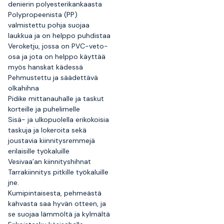
denierin polyesterikankaasta
Polypropeenista (PP)
valmistettu pohja suojaa
laukkua ja on helppo puhdistaa
Veroketju, jossa on PVC-veto-
osa ja jota on helppo käyttää
myös hanskat kädessä
Pehmustettu ja säädettävä
olkahihna
Pidike mittanauhalle ja taskut
korteille ja puhelimelle
Sisä- ja ulkopuolella erikokoisia
taskuja ja lokeroita sekä
joustavia kiinnitysremmejä
erilaisille työkaluille
Vesivaa’an kiinnityshihnat
Tarrakiinnitys pitkille työkaluille
jne.
Kumipintaisesta, pehmeästä
kahvasta saa hyvän otteen, ja
se suojaa lämmöltä ja kylmältä