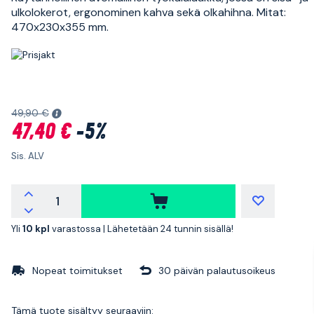
ulkolokerot, ergonominen kahva sekä olkahihna. Mitat:
470x230x355 mm.
49,90 €
47,40 €
-5%
Sis. ALV
Yli
10 kpl
varastossa |
Lähetetään 24 tunnin sisällä!
Nopeat toimitukset
30 päivän palautusoikeus
Tämä tuote sisältyy seuraaviin: