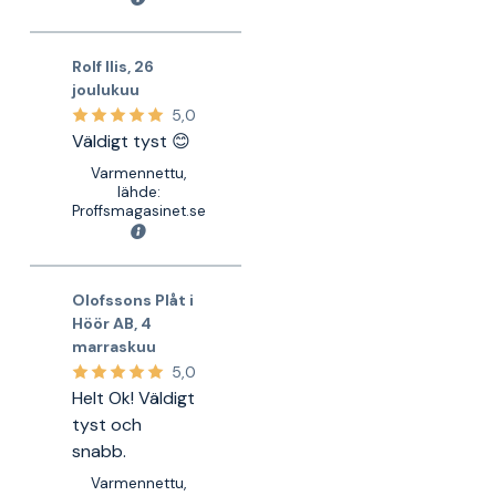
Rolf Ilis
,
26
joulukuu
5,0
Väldigt tyst 😊
Varmennettu,
lähde:
Proffsmagasinet.se
Olofssons Plåt i
Höör AB
,
4
marraskuu
5,0
Helt Ok! Väldigt
tyst och
snabb.
Varmennettu,