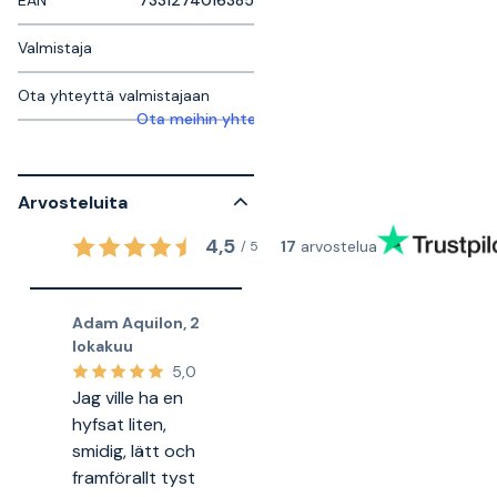
EAN
7331274016385
Valmistaja
Ota yhteyttä valmistajaan
Ota meihin yhteyttä saadaksesi lisätietoja
Arvosteluita
4,5
17
arvostelua
/
5
Adam Aquilon
,
2
lokakuu
5,0
Jag ville ha en
hyfsat liten,
smidig, lätt och
framförallt tyst