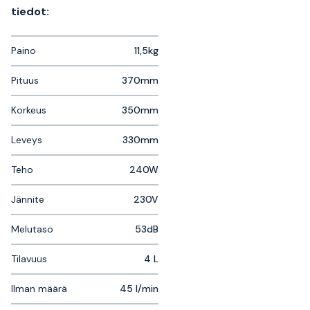
tiedot:
Paino
11,5kg
Pituus
370mm
Korkeus
350mm
Leveys
330mm
Teho
240W
Jännite
230V
Melutaso
53dB
Tilavuus
4 L
Ilman määrä
45 l/min