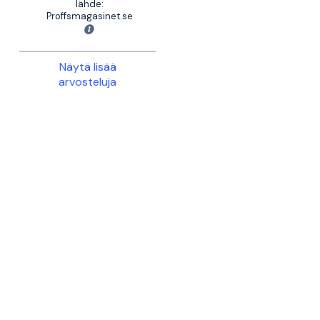
lähde:
Proffsmagasinet.se
Näytä lisää
arvosteluja