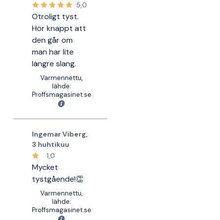
5,0
Otroligt tyst.
Hör knappt att
den går om
man har lite
längre slang.
Varmennettu,
lähde:
Proffsmagasinet.se
Ingemar Viberg
,
3 huhtikuu
1,0
Mycket
tystgående!👏
Varmennettu,
lähde:
Proffsmagasinet.se