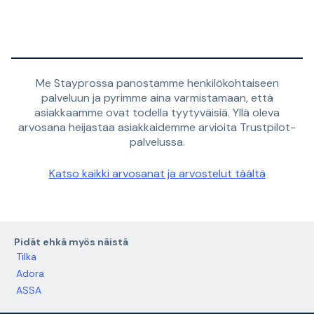
Me Stayprossa panostamme henkilökohtaiseen
palveluun ja pyrimme aina varmistamaan, että
asiakkaamme ovat todella tyytyväisiä. Yllä oleva
arvosana heijastaa asiakkaidemme arvioita Trustpilot-
palvelussa.
Katso kaikki arvosanat ja arvostelut täältä
Pidät ehkä myös näistä
Tilka
Adora
ASSA