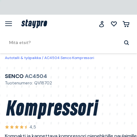
Autotalli & työpaikka
AC4504 Senco Kompressori
SENCO
AC4504
Tuotenumero: QV18702
Kompressori
4,5
Kompakti ja kannettava kompressori pienehköille naulaimille