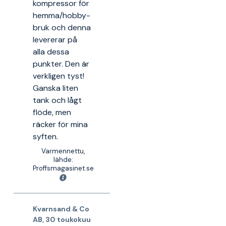
kompressor för
hemma/hobby-
bruk och denna
levererar på
alla dessa
punkter. Den är
verkligen tyst!
Ganska liten
tank och lågt
flöde, men
räcker för mina
syften.
Varmennettu,
lähde:
Proffsmagasinet.se
Kvarnsand & Co
AB
,
30 toukokuu