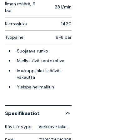
Ilman määrä, 6
28 l/min
bar
Kierrosluku
1420
Työpaine
6-8 bar
Suojaava runko
Miellyttävä kantokahva
Imukuppijalat lisäävät
vakautta
Yleispaineilmaliitin
Spesifikaatiot
Käyttötyyppi
Verkkovirtakäyttöinen