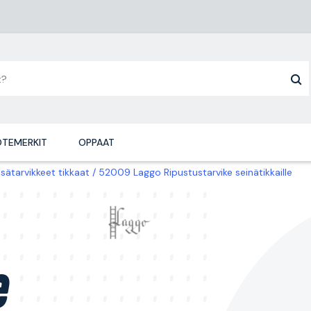
TEMERKIT
OPPAAT
isätarvikkeet tikkaat
52009 Laggo Ripustustarvike seinätikkaille
e