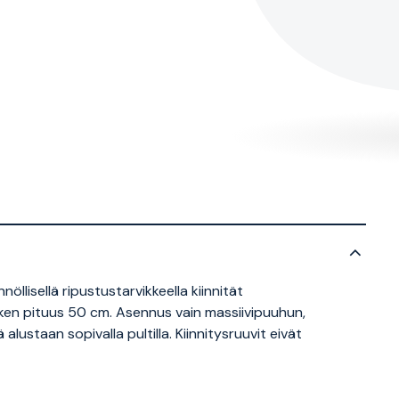
öllisellä ripustustarvikkeella kiinnität
putken pituus 50 cm. Asennus vain massiivipuuhun,
ä alustaan sopivalla pultilla.
Kiinnitysruuvit eivät