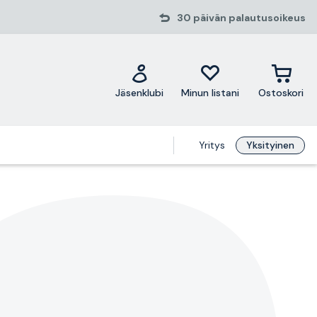
30 päivän palautusoikeus
Jäsenklubi
Minun listani
Ostoskori
Yritys
Yksityinen