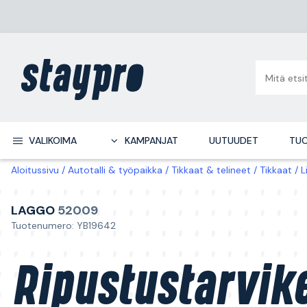
VALIKOIMA
KAMPANJAT
UUTUUDET
TUO
Aloitussivu
Autotalli & työpaikka
Tikkaat & telineet
Tikkaat
L
LAGGO
52009
Tuotenumero: YB19642
Ripustustarvik