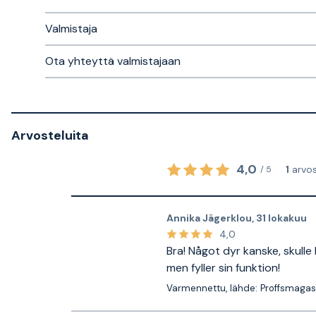
Valmistaja
Ota yhteyttä valmistajaan
Arvosteluita
4,0
1
arvo
/
5
Annika Jägerklou
,
31 lokakuu
4,0
Bra! Något dyr kanske, skulle 
men fyller sin funktion!
Varmennettu, lähde: Proffsmagas