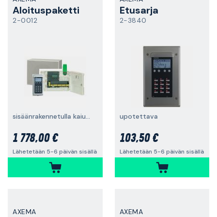
Aloituspaketti
Etusarja
2-0012
2-3840
sisäänrakennetulla kaiuttimella
upotettava
1 778,00 €
103,50 €
Lähetetään 5-6 päivän sisällä
Lähetetään 5-6 päivän sisällä
AXEMA
AXEMA