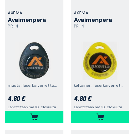
AXEMA
AXEMA
Avaimenperä
Avaimenperä
PR-4
PR-4
musta, laserkaiverrettu ID-koodi
keltainen, laserkaiverrettu ID-koodi
4,80 €
4,80 €
Lähetetään ma 10. elokuuta
Lähetetään ma 10. elokuuta