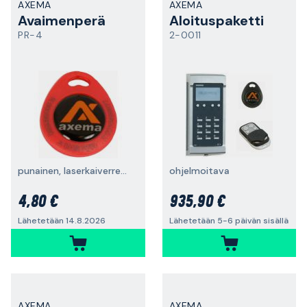
AXEMA
AXEMA
Avaimenperä
Aloituspaketti
PR-4
2-0011
punainen, laserkaiverrettu ID-koodi
ohjelmoitava
4,80 €
935,90 €
Lähetetään 14.8.2026
Lähetetään 5-6 päivän sisällä
AXEMA
AXEMA