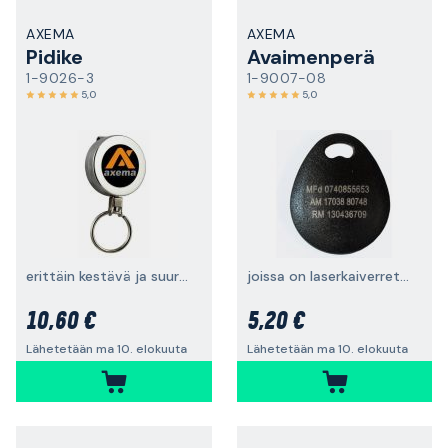
AXEMA
AXEMA
Pidike
Avaimenperä
1-9026-3
1-9007-08
5,0
5,0
erittäin kestävä ja suurempi avainrengas
joissa on laserkaiverretut numerot
10,60 €
5,20 €
Lähetetään ma 10. elokuuta
Lähetetään ma 10. elokuuta