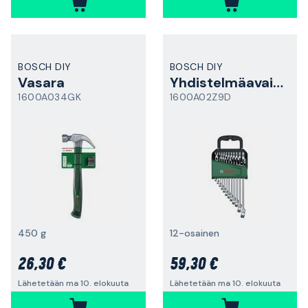
BOSCH DIY
BOSCH DIY
Vasara
Yhdistelmäavainsarja
1600A034GK
1600A02Z9D
450 g
12-osainen
26,30 €
59,30 €
Lähetetään ma 10. elokuuta
Lähetetään ma 10. elokuuta