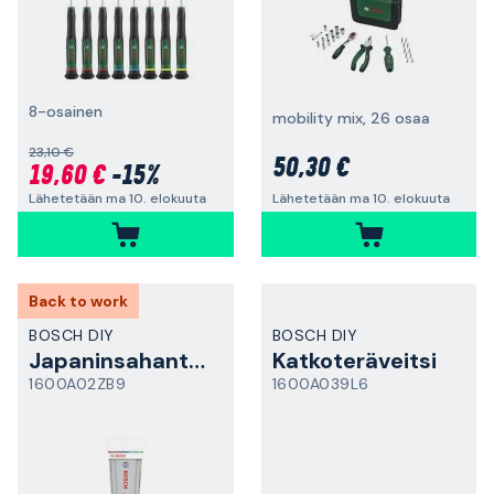
8-osainen
mobility mix, 26 osaa
23,10 €
50,30 €
19,60 €
-15%
Lähetetään ma 10. elokuuta
Lähetetään ma 10. elokuuta
Back to work
BOSCH DIY
BOSCH DIY
Japaninsahanterä
Katkoteräveitsi
1600A02ZB9
1600A039L6