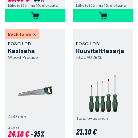
Lähetetään ma 10. elokuuta
Lähetetään ma 10. elokuuta
Back to work
BOSCH DIY
BOSCH DIY
Käsisaha
Ruuvitalttasarja
Wood Precise
1600A02BX6
450 mm
Torx, 5-osainen
37,10 €
21,10 €
24,10 €
-35%