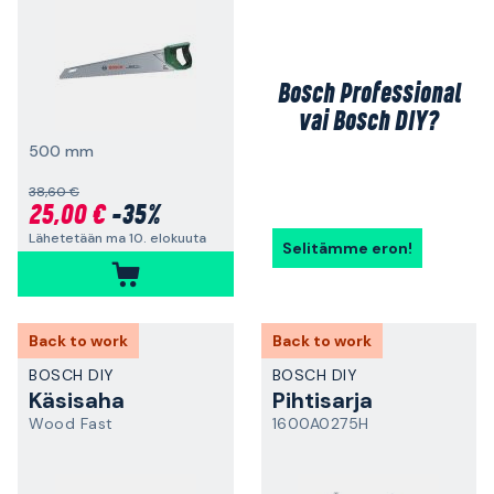
Bosch Professional
vai Bosch DIY?
500 mm
38,60 €
25,00 €
-35%
Lähetetään ma 10. elokuuta
Selitämme eron!
Back to work
Back to work
BOSCH DIY
BOSCH DIY
Käsisaha
Pihtisarja
Wood Fast
1600A0275H