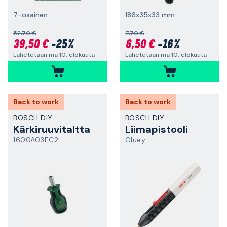
7-osainen
186x35x33 mm
52,70 €
7,70 €
39,50 €
-25%
6,50 €
-16%
Lähetetään ma 10. elokuuta
Lähetetään ma 10. elokuuta
Back to work
Back to work
BOSCH DIY
BOSCH DIY
Kärkiruuvitaltta
Liimapistooli
1600A03EC2
Gluey