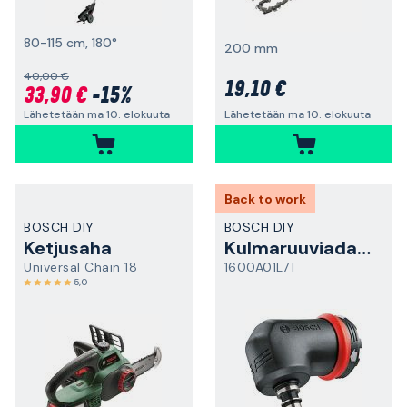
80-115 cm, 180°
200 mm
40,00 €
19,10 €
33,90 €
-15%
Lähetetään ma 10. elokuuta
Lähetetään ma 10. elokuuta
Back to work
BOSCH DIY
BOSCH DIY
Ketjusaha
Kulmaruuviadapteri
Universal Chain 18
1600A01L7T
5,0