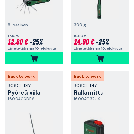
8-osainen
300 g
17,10 €
19,80 €
12,80 €
-25%
14,80 €
-25%
Lähetetään ma 10. elokuuta
Lähetetään ma 10. elokuuta
Back to work
Back to work
BOSCH DIY
BOSCH DIY
Pyöreä viila
Rullamitta
1600A03DR9
1600A032UX