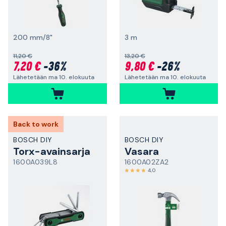
200 mm/8"
3 m
11,20 €
13,20 €
7,20 €
-36%
9,80 €
-26%
Lähetetään ma 10. elokuuta
Lähetetään ma 10. elokuuta
Back to work
BOSCH DIY
BOSCH DIY
Torx-avainsarja
Vasara
1600A039L8
1600A02ZA2
4,0