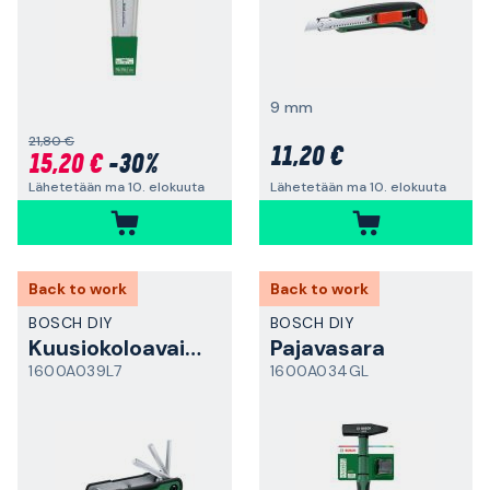
9 mm
21,80 €
11,20 €
15,20 €
-30%
Lähetetään ma 10. elokuuta
Lähetetään ma 10. elokuuta
Back to work
Back to work
BOSCH DIY
BOSCH DIY
Kuusiokoloavainsarja
Pajavasara
1600A039L7
1600A034GL