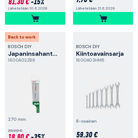
7,70 €
81,30 €
-15%
Lähetetään 10.8.2026
Lähetetään 21.8.2026
Back to work
BOSCH DIY
BOSCH DIY
Japaninsahanterä
Kiintoavainsarja
1600A02ZB8
1600A03HM8
270 mm
8-osainen
29,00 €
59,30 €
18,80 €
-35%