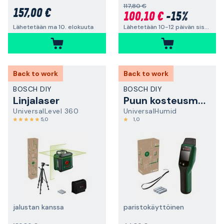
117,80 €
157,00 €
100,10 €
-15%
Lähetetään 10-12 päivän sisällä
Lähetetään ma 10. elokuuta
Back to work
Back to work
BOSCH DIY
BOSCH DIY
Linjalaser
Puun kosteusmittari
UniversalLevel 360
UniversalHumid
5,0
1,0
jalustan kanssa
paristokäyttöinen