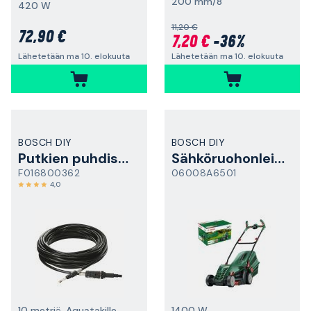
200 mm/8"
420 W
11,20 €
72,90 €
7,20 €
-36%
Lähetetään ma 10. elokuuta
Lähetetään ma 10. elokuuta
BOSCH DIY
BOSCH DIY
Putkien puhdistus
Sähköruohonleikkuri
F016800362
06008A6501
4,0
10 metriä, Aquatakille
1400 W