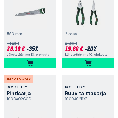
550 mm
2 osaa
40,20 €
24,80 €
26,10 €
-35%
19,80 €
-20%
Lähetetään ma 10. elokuuta
Lähetetään ma 10. elokuuta
Back to work
BOSCH DIY
BOSCH DIY
Pihtisarja
Ruuvitalttasarja
1600A02C0S
1600A02BX8