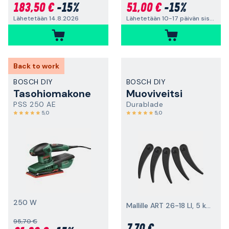
183,50 €
-15%
51,00 €
-15%
Lähetetään 14.8.2026
Lähetetään 10-17 päivän sisällä
Back to work
BOSCH DIY
BOSCH DIY
Tasohiomakone
Muoviveitsi
PSS 250 AE
Durablade
5,0
5,0
250 W
Mallille ART 26-18 LI, 5 kappaleen pakkaus
95,70 €