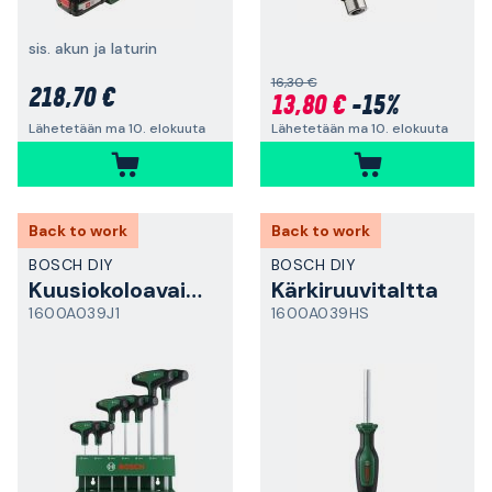
sis. akun ja laturin
16,30 €
218,70 €
13,80 €
-15%
Lähetetään ma 10. elokuuta
Lähetetään ma 10. elokuuta
Back to work
Back to work
BOSCH DIY
BOSCH DIY
Kuusiokoloavainsarja
Kärkiruuvitaltta
1600A039J1
1600A039HS