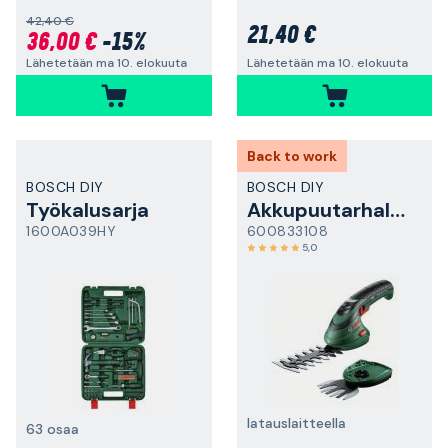
42,40 €
21,40 €
36,00 €
-15%
Lähetetään ma 10. elokuuta
Lähetetään ma 10. elokuuta
Back to work
BOSCH DIY
BOSCH DIY
Työkalusarja
Akkupuutarhaleikkuri
1600A039HY
600833108
5,0
latauslaitteella
63 osaa