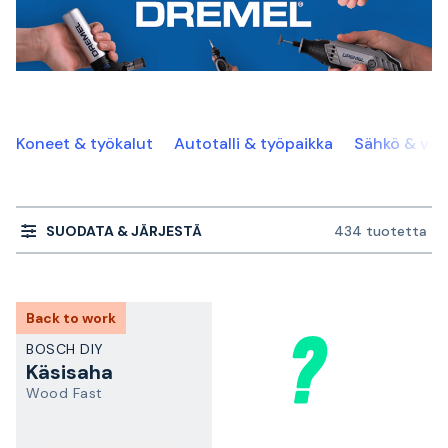
Koneet & työkalut
Autotalli & työpaikka
Sähkö & val
SUODATA & JÄRJESTÄ
434 tuotetta
Back to work
BOSCH DIY
Käsisaha
Wood Fast