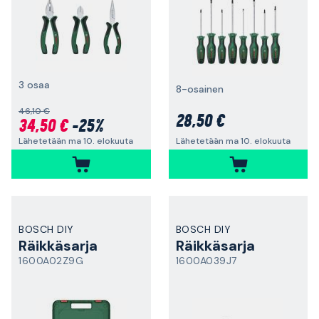
3 osaa
8-osainen
46,10 €
28,50 €
34,50 €
-25%
Lähetetään ma 10. elokuuta
Lähetetään ma 10. elokuuta
BOSCH DIY
BOSCH DIY
Räikkäsarja
Räikkäsarja
1600A02Z9G
1600A039J7