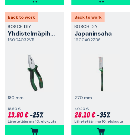
Back to work
Back to work
BOSCH DIY
BOSCH DIY
Yhdistelmäpihdit
Japaninsaha
1600A032VB
1600A02ZB6
180 mm
270 mm
18,50 €
40,20 €
13,80 €
-25%
26,10 €
-35%
Lähetetään ma 10. elokuuta
Lähetetään ma 10. elokuuta