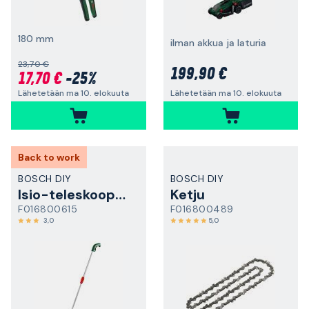
180 mm
ilman akkua ja laturia
23,70 €
199,90 €
17,70 €
-25%
Lähetetään ma 10. elokuuta
Lähetetään ma 10. elokuuta
Back to work
BOSCH DIY
BOSCH DIY
Isio-teleskooppivarsi
Ketju
F016800615
F016800489
3,0
5,0