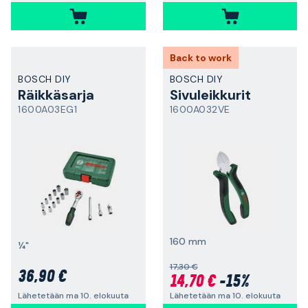
Back to work
BOSCH DIY
BOSCH DIY
Räikkäsarja
Sivuleikkurit
1600A03EG1
1600A032VE
160 mm
¼"
17,30 €
36,90 €
14,70 €
-15%
Lähetetään ma 10. elokuuta
Lähetetään ma 10. elokuuta