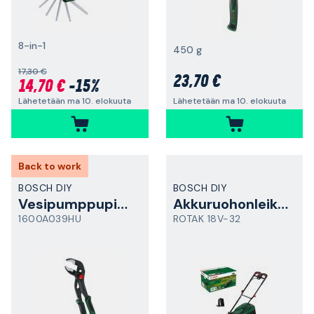
8-in-1
450 g
17,30 €
23,70 €
14,70 €
-15%
Lähetetään ma 10. elokuuta
Lähetetään ma 10. elokuuta
Back to work
BOSCH DIY
BOSCH DIY
Vesipumppupihdit
Akkuruohonleikkuri
1600A039HU
ROTAK 18V-32