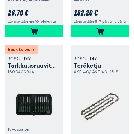
26,70 €
182,20 €
Lähetetään ma 10. elokuuta
Lähetetään 5-7 päivän sisällä
Back to work
BOSCH DIY
BOSCH DIY
Tarkkuusruuvitalttasarja
Teräketju
1600A039J4
AKE 40/ AKE 40-18 S
15-osainen