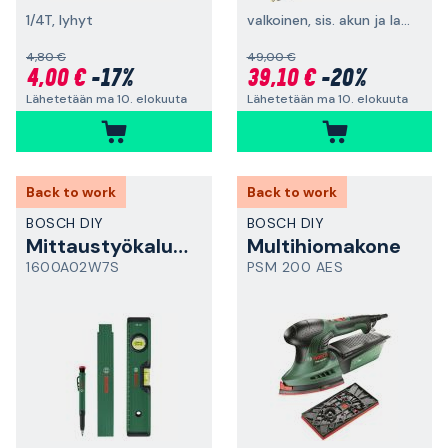
1/4T, lyhyt
valkoinen, sis. akun ja laturin
4,80 €
49,00 €
4,00 €
-17%
39,10 €
-20%
Lähetetään ma 10. elokuuta
Lähetetään ma 10. elokuuta
Back to work
Back to work
BOSCH DIY
BOSCH DIY
Mittaustyökalusarja
Multihiomakone
1600A02W7S
PSM 200 AES