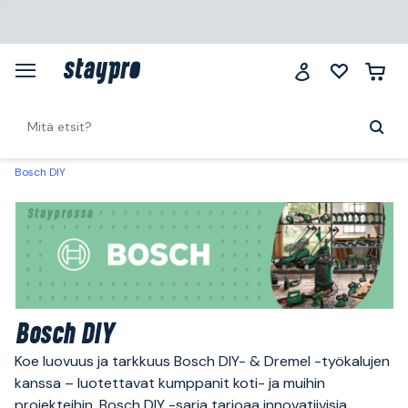
Bosch DIY
Bosch DIY
Koe luovuus ja tarkkuus Bosch DIY- & Dremel -työkalujen
kanssa – luotettavat kumppanit koti- ja muihin
projekteihin. Bosch DIY -sarja tarjoaa innovatiivisia