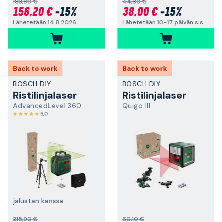
183,80 €
44,80 €
156,20 €
-15%
38,00 €
-15%
Lähetetään 14.8.2026
Lähetetään 10-17 päivän sisällä
Back to work
Back to work
BOSCH DIY
BOSCH DIY
Ristilinjalaser
Ristilinjalaser
AdvancedLevel 360
Quigo III
5,0
jalustan kanssa
215,90 €
60,10 €