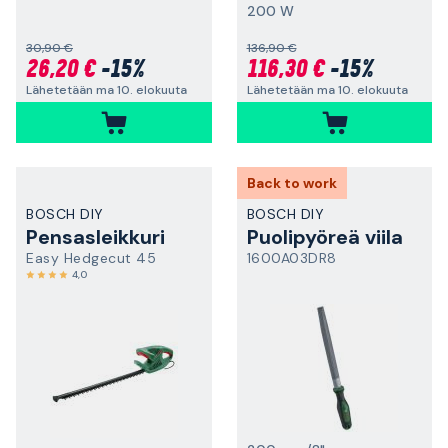
200 W
30,90 €
136,90 €
26,20 €
-15%
116,30 €
-15%
Lähetetään ma 10. elokuuta
Lähetetään ma 10. elokuuta
Back to work
BOSCH DIY
BOSCH DIY
Pensasleikkuri
Puolipyöreä viila
Easy Hedgecut 45
1600A03DR8
4,0