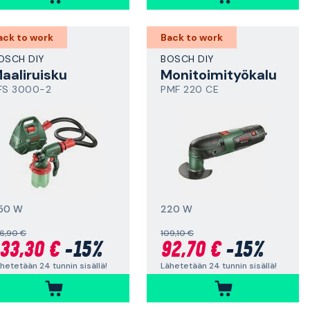
ack to work
Back to work
OSCH DIY
BOSCH DIY
aaliruisku
Monitoimityökalu
FS 3000-2
PMF 220 CE
50 W
220 W
6,90 €
109,10 €
33,30 €
-15%
92,70 €
-15%
hetetään 24 tunnin sisällä!
Lähetetään 24 tunnin sisällä!