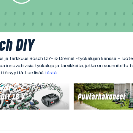
ch DIY
s ja tarkkuus Bosch DIY- & Dremel -työkalujen kanssa – luotet
aa innovatiivisia työkaluja ja tarvikkeita, jotka on suunniteltu t
ttöisyyttä. Lue lisää
tästä
.