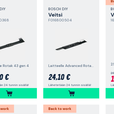
B
DIY
BOSCH DIY
B
Veitsi
V
0368
F016800504
1
2
le Rotak 43 gen 4
Laitteelle Advanced Rotak 6, 42 cm
26
0 €
24,10 €
1
n 24 tunnin sisällä!
Lähetetään 24 tunnin sisällä!
Lä
 work
Back to work