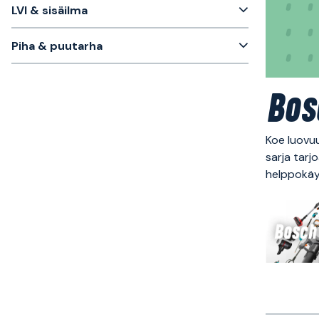
LVI & sisäilma
Piha & puutarha
Bos
Koe luovuu
sarja tarjo
helppokäy