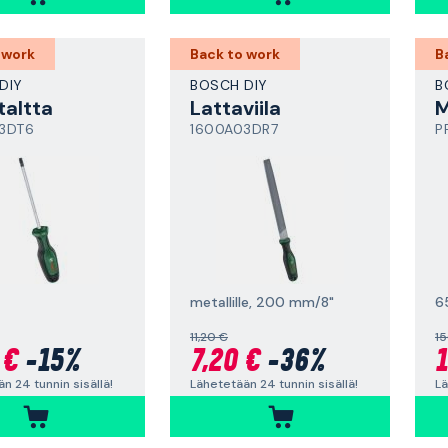
 work
Back to work
B
DIY
BOSCH DIY
B
taltta
Lattaviila
M
3DT6
1600A03DR7
P
metallille, 200 mm/8"
6
11,20 €
15
 €
-15%
7,20 €
-36%
1
n 24 tunnin sisällä!
Lähetetään 24 tunnin sisällä!
Lä