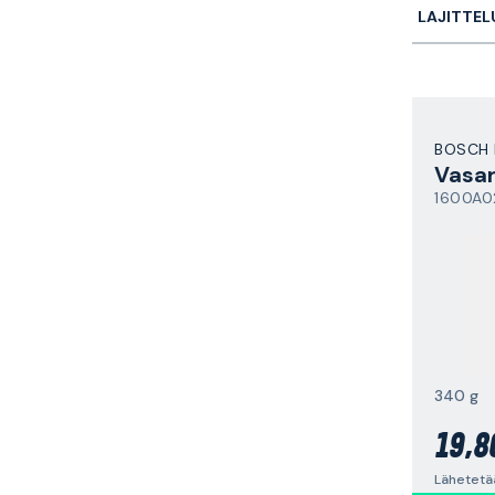
LAJITTEL
BOSCH 
Vasa
1600A
340 g
19,8
Lähetetää