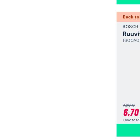
Back to
BOSCH 
Ruuvi
1600A0
7,90 €
6,70
Lähetetää