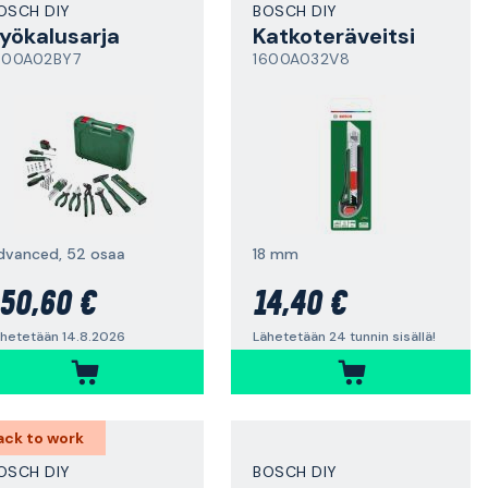
OSCH DIY
BOSCH DIY
yökalusarja
Katkoteräveitsi
600A02BY7
1600A032V8
dvanced, 52 osaa
18 mm
50,60 €
14,40 €
hetetään 14.8.2026
Lähetetään 24 tunnin sisällä!
ack to work
OSCH DIY
BOSCH DIY