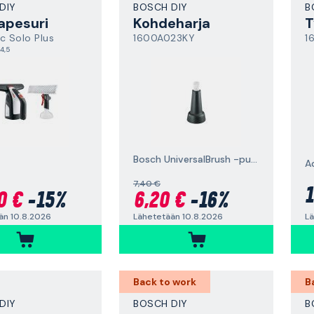
DIY
BOSCH DIY
B
apesuri
Kohdeharja
T
c Solo Plus
1600A023KY
1
4,5
Bosch UniversalBrush -puhdistusharjalle
A
7,40 €
1
0 €
-15%
6,20 €
-16%
Lä
än 10.8.2026
Lähetetään 10.8.2026
Back to work
B
DIY
BOSCH DIY
B