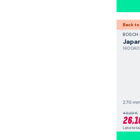
Back to
BOSCH 
Japa
1600A0
270 m
40,20 €
26,1
Lähetetää