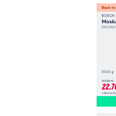
Back to
BOSCH 
Mosk
1600A0
1000 g
30,30 €
22,7
Lähetetää