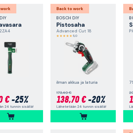
 work
Back to work
B
DIY
BOSCH DIY
B
avasara
Pistosaha
S
2ZA4
Advanced Cut 18
P
5,0
ilman akkua ja laturia
7
173,40 €
2
0 €
-25%
138,70 €
-20%
1
n 24 tunnin sisällä!
Lähetetään 24 tunnin sisällä!
Lä