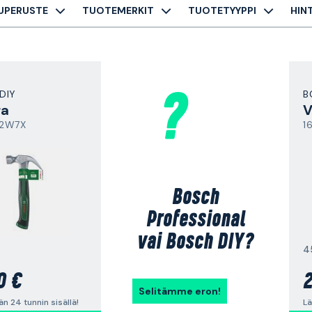
UPERUSTE
TUOTEMERKIT
TUOTETYYPPI
HIN
DIY
B
ra
V
02W7X
1
Bosch
Professional
vai Bosch DIY?
4
0 €
2
Selitämme eron!
n 24 tunnin sisällä!
Lä