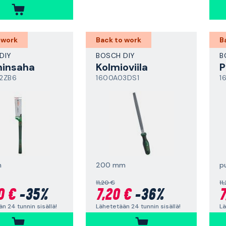
 work
Back to work
B
DIY
BOSCH DIY
B
ninsaha
Kolmioviila
P
2ZB6
1600A03DS1
1
m
200 mm
p
11,20 €
11
0 €
-35%
7,20 €
-36%
7
n 24 tunnin sisällä!
Lähetetään 24 tunnin sisällä!
Lä