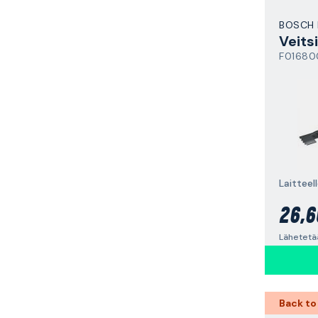
BOSCH 
Veitsi
F01680
Laitteel
26,6
Lähetetää
Back to