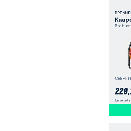
BRENNE
Kaape
Brobus
CEE-liit
229,
Lähetetä