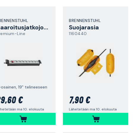
RENNENSTUHL
BRENNENSTUHL
Haaroitusjatkojohto
Suojarasia
remium-Line
1160440
-osainen, 19" telineeseen
9,60 €
7,90 €
hetetään ma 10. elokuuta
Lähetetään ma 10. elokuuta