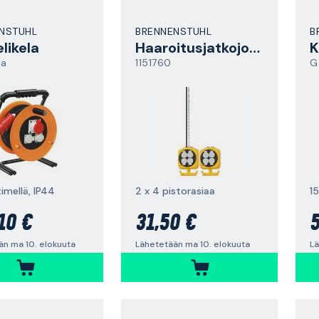
NSTUHL
BRENNENSTUHL
B
likela
Haaroitusjatkojohto
K
ta
1151760
G
timellä, IP44
2 x 4 pistorasiaa
1
10 €
31,50 €
5
än ma 10. elokuuta
Lähetetään ma 10. elokuuta
Lä