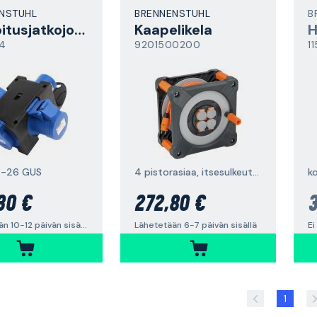
NSTUHL
BRENNENSTUHL
B
Haaroitusjatkojohto
Kaapelikela
4
9201500200
1
2-26 GUS
4 pistorasiaa, itsesulkeutuva kansi
k
30 €
272,80 €
3
Lähetetään 10-12 päivän sisällä
Lähetetään 6-7 päivän sisällä
Ei
1