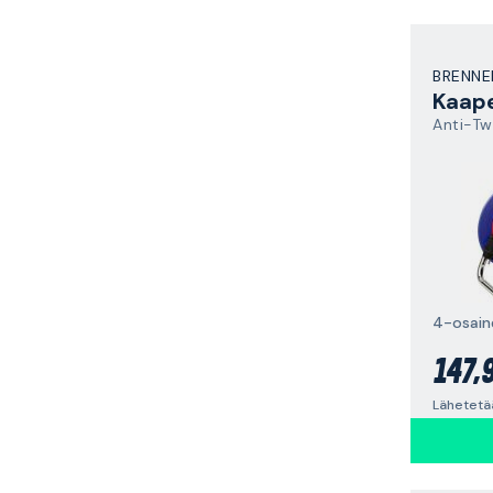
BRENNE
Kaape
Anti-Tw
4-osain
147,
Lähetetä