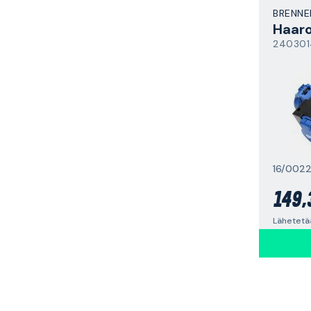
BRENNE
240301
16/002
149,