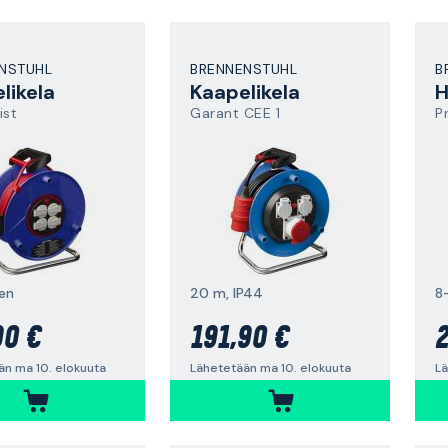
NSTUHL
BRENNENSTUHL
B
likela
Kaapelikela
ist
Garant CEE 1
P
en
20 m, IP44
8
90 €
191,90 €
2
än ma 10. elokuuta
Lähetetään ma 10. elokuuta
Lä