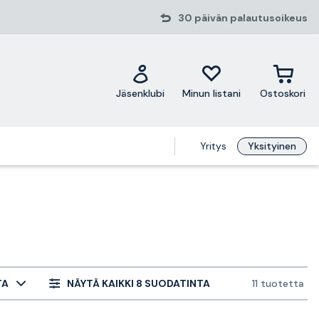
30 päivän palautusoikeus
Jäsenklubi
Minun listani
Ostoskori
Yritys
Yksityinen
TA
NÄYTÄ KAIKKI 8 SUODATINTA
11 tuotetta