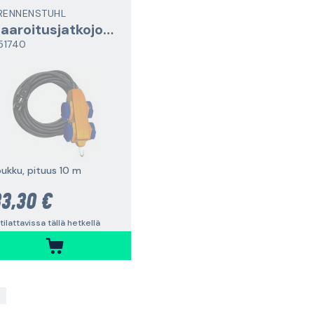
RENNENSTUHL
Haaroitusjatkojohto
151740
oukku, pituus 10 m
3,30 €
 tilattavissa tällä hetkellä