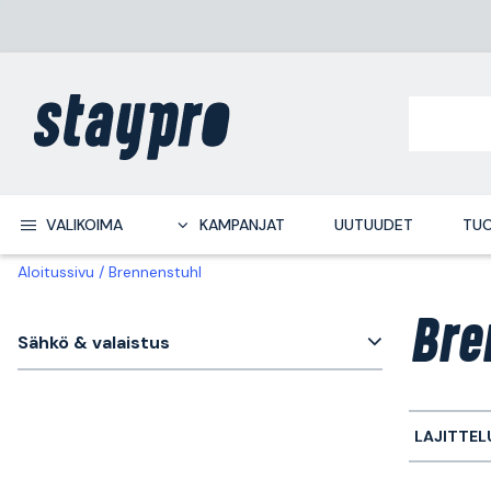
VALIKOIMA
KAMPANJAT
UUTUUDET
TUO
Aloitussivu
Brennenstuhl
Bre
Sähkö & valaistus
LAJITTEL