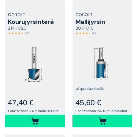
COBOLT
COBOLT
Kourujyrsinterä
Mallijyrsin
214-020
207-019
4,7
4,7
ohjainlaakerilla
47,40 €
45,60 €
Lähetetään 24 tunnin sisällä!
Lähetetään 24 tunnin sisällä!