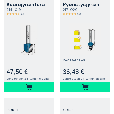
Kourujyrsinterä
Pyöristysjyrsin
214-019
217-020
4,3
5,0
R=2 D=17 L=8
47,50 €
36,48 €
Lähetetään 24 tunnin sisällä!
Lähetetään 24 tunnin sisällä!
COBOLT
COBOLT