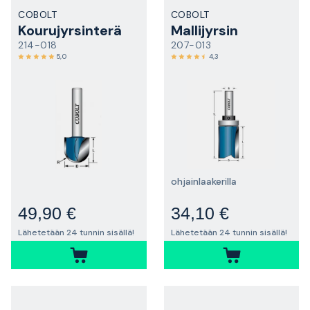
COBOLT
COBOLT
Kourujyrsinterä
Mallijyrsin
214-018
207-013
5,0
4,3
ohjainlaakerilla
49,90 €
34,10 €
Lähetetään 24 tunnin sisällä!
Lähetetään 24 tunnin sisällä!