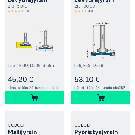
213-5010
213-8009
5,0
4,0
L=5 / F=10, D=36, S=8mm
L=8, F=9, D=36
45,20 €
53,10 €
Lähetetään 24 tunnin sisällä!
Lähetetään 24 tunnin sisällä!
COBOLT
COBOLT
Mallijyrsin
Pyöristysjyrsin