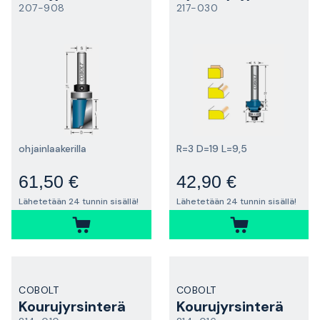
207-908
217-030
ohjainlaakerilla
R=3 D=19 L=9,5
61,50 €
42,90 €
Lähetetään 24 tunnin sisällä!
Lähetetään 24 tunnin sisällä!
COBOLT
COBOLT
Kourujyrsinterä
Kourujyrsinterä