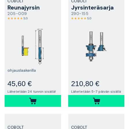
COBOLT
COBOLT
Reunajyrsin
Jyrsinteräsarja
205-009
290-155
5,0
5,0
ohjauslaakerilla
45,60 €
210,80 €
Lähetetään 24 tunnin sisällä!
Lähetetään 5-7 päivän sisällä
COBOLT
COBOLT