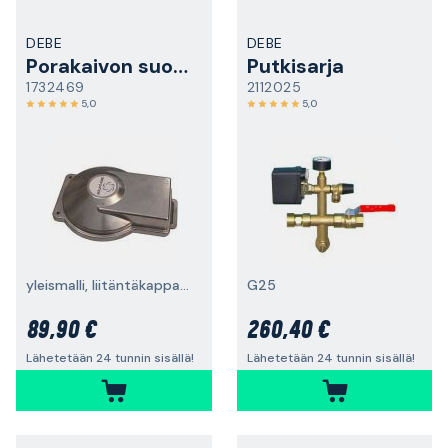
DEBE
DEBE
Porakaivon suojakansi
Putkisarja
1732469
2112025
5,0
5,0
yleismalli, liitäntäkappaleella
G25
89,90 €
260,40 €
Lähetetään 24 tunnin sisällä!
Lähetetään 24 tunnin sisällä!