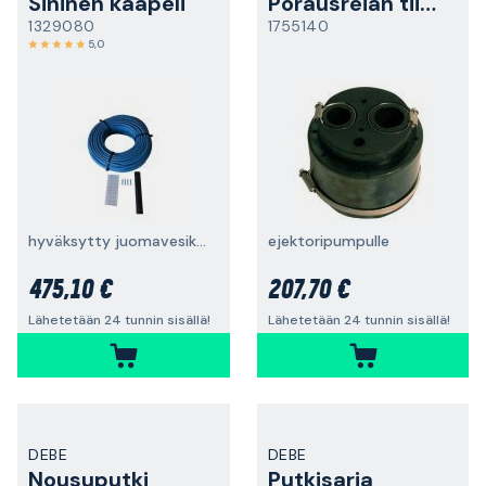
Sininen kaapeli
Porausreiän tiiviste
1329080
1755140
5,0
hyväksytty juomavesikäyttöön, liitäntäsarjalla
ejektoripumpulle
475,10 €
207,70 €
Lähetetään 24 tunnin sisällä!
Lähetetään 24 tunnin sisällä!
DEBE
DEBE
Nousuputki
Putkisarja