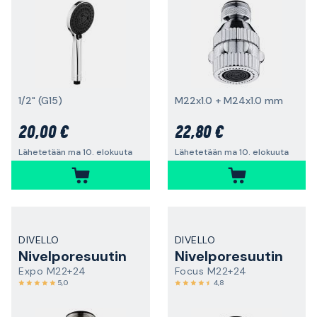
1/2" (G15)
M22x1.0 + M24x1.0 mm
20,00 €
22,80 €
Lähetetään ma 10. elokuuta
Lähetetään ma 10. elokuuta
DIVELLO
DIVELLO
Nivelporesuutin
Nivelporesuutin
Expo M22+24
Focus M22+24
5,0
4,8