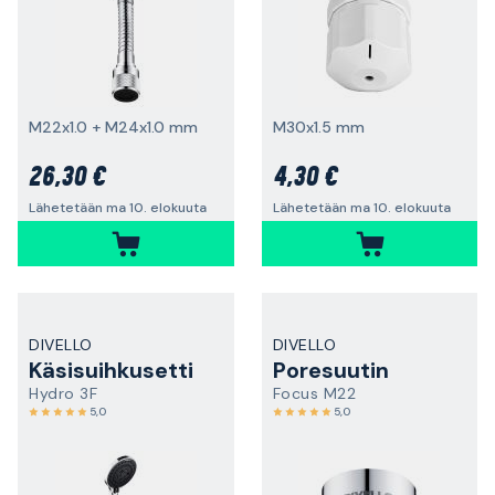
M22x1.0 + M24x1.0 mm
M30x1.5 mm
26,30 €
4,30 €
Lähetetään ma 10. elokuuta
Lähetetään ma 10. elokuuta
DIVELLO
DIVELLO
Käsisuihkusetti
Poresuutin
Hydro 3F
Focus M22
5,0
5,0