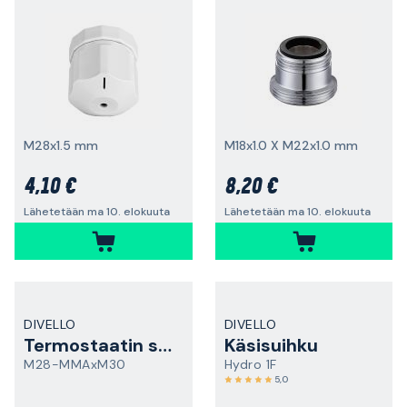
M28x1.5 mm
M18x1.0 X M22x1.0 mm
4,10 €
8,20 €
Lähetetään ma 10. elokuuta
Lähetetään ma 10. elokuuta
DIVELLO
DIVELLO
Termostaatin sovitin
Käsisuihku
M28-MMAxM30
Hydro 1F
5,0