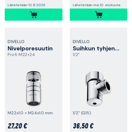
Lähetetään 10.8.2026
Lähetetään ma 10. elokuuta
DIVELLO
DIVELLO
Nivelporesuutin
Suihkun tyhjennysventtiili
Profi M22+24
1/2"
M22x1.0 + M24x1.0 mm
1/2" (G15)
27,20 €
36,50 €