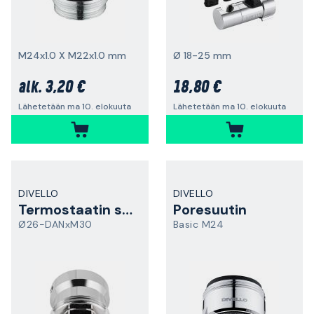
M24x1.0 X M22x1.0 mm
Ø 18-25 mm
3,20 €
18,80 €
alk.
Lähetetään ma 10. elokuuta
Lähetetään ma 10. elokuuta
DIVELLO
DIVELLO
Termostaatin sovitin
Poresuutin
Ø26-DANxM30
Basic M24