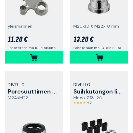
yleismallinen
M20x1.0 X M22x1.0 mm
11,20 €
13,20 €
Lähetetään ma 10. elokuuta
Lähetetään ma 10. elokuuta
DIVELLO
DIVELLO
Poresuuttimen sovitin
Suihkutangon liuku
M24xM22
Mono Ø18-25
4,0