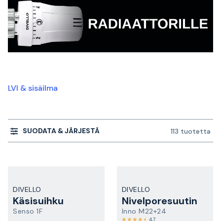
LVI & sisäilma
SUODATA & JÄRJESTÄ
113 tuotetta
DIVELLO
DIVELLO
Käsisuihku
Nivelporesuutin
Senso 1F
Inno M22+24
4,7