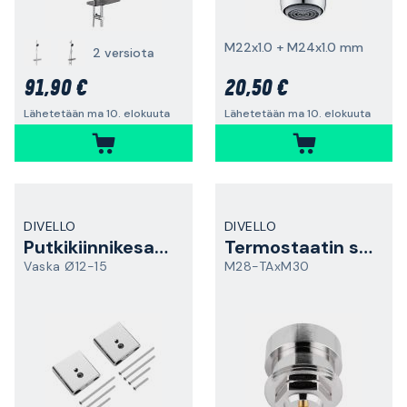
M22x1.0 + M24x1.0 mm
2 versiota
91,90 €
20,50 €
Lähetetään ma 10. elokuuta
Lähetetään ma 10. elokuuta
DIVELLO
DIVELLO
Putkikiinnikesarja
Termostaatin sovitin
Vaska Ø12-15
M28-TAxM30