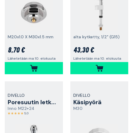
M20x1.0 X M30x1.5 mm
alta kytketty, 1/2" (G15)
8,70 €
43,30 €
Lähetetään ma 10. elokuuta
Lähetetään ma 10. elokuuta
DIVELLO
DIVELLO
Poresuutin letkulla
Käsipyörä
Inno M22+24
M30
5,0