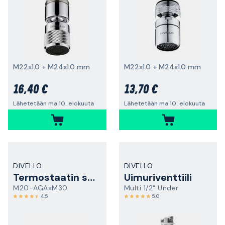
M22x1.0 + M24x1.0 mm
M22x1.0 + M24x1.0 mm
16,40 €
13,70 €
Lähetetään ma 10. elokuuta
Lähetetään ma 10. elokuuta
DIVELLO
DIVELLO
Termostaatin sovitin
Uimuriventtiili
M20-AGAxM30
Multi 1/2" Under
4,5
5,0