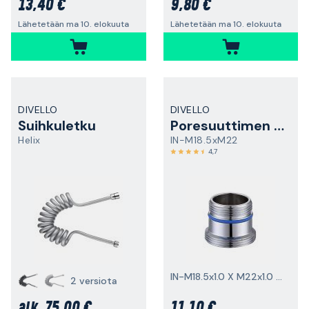
13,40 €
9,80 €
Lähetetään ma 10. elokuuta
Lähetetään ma 10. elokuuta
DIVELLO
DIVELLO
Suihkuletku
Poresuuttimen sovitin
Helix
IN-M18.5xM22
4,7
IN-M18.5x1.0 X M22x1.0 mm
2 versiota
75,00 €
11,10 €
alk.