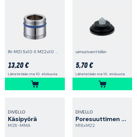
IN-M21.5x1.0 X M22x1.0 mm
uimuriventtiiliin
13,20 €
5,70 €
Lähetetään ma 10. elokuuta
Lähetetään ma 10. elokuuta
DIVELLO
DIVELLO
Käsipyörä
Poresuuttimen sovitin
M28-MMA
M18xM22