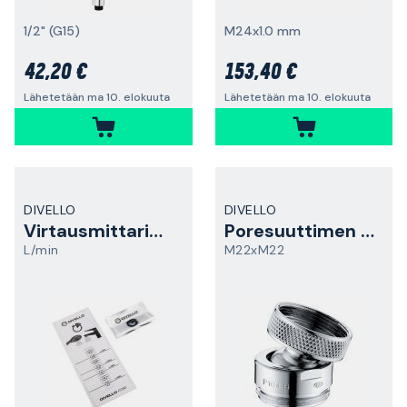
1/2" (G15)
M24x1.0 mm
42,20 €
153,40 €
Lähetetään ma 10. elokuuta
Lähetetään ma 10. elokuuta
DIVELLO
DIVELLO
Virtausmittaripussi
Poresuuttimen nivel
L/min
M22xM22