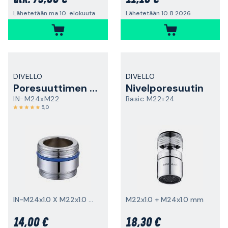
Lähetetään ma 10. elokuuta
Lähetetään 10.8.2026
DIVELLO
DIVELLO
Poresuuttimen sovitin
Nivelporesuutin
IN-M24xM22
Basic M22+24
5,0
IN-M24x1.0 X M22x1.0 mm
M22x1.0 + M24x1.0 mm
14,00 €
18,30 €