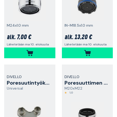
M24x1.0 mm
IN-M18.5x1.0 mm
7,00 €
13,20 €
alk.
alk.
Lähetetään ma 10. elokuuta
Lähetetään ma 10. elokuuta
DIVELLO
DIVELLO
Poresuutintyökalu
Poresuuttimen sovitin
Universal
M20xM22
1,0