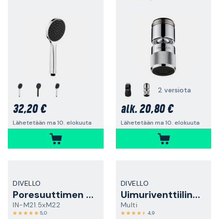
2 versiota
32,20 €
20,80 €
alk.
Lähetetään ma 10. elokuuta
Lähetetään ma 10. elokuuta
DIVELLO
DIVELLO
Poresuuttimen sovitin
Uimuriventtiilin kalvo
IN-M21.5xM22
Multi
5,0
4,9