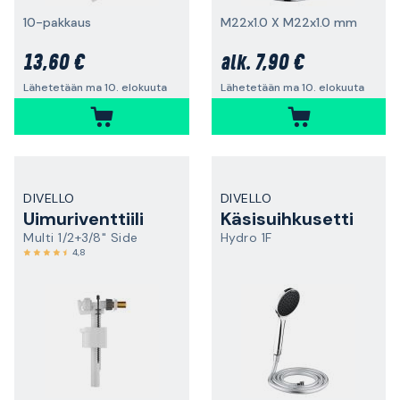
10-pakkaus
M22x1.0 X M22x1.0 mm
13,60 €
7,90 €
alk.
Lähetetään ma 10. elokuuta
Lähetetään ma 10. elokuuta
DIVELLO
DIVELLO
Uimuriventtiili
Käsisuihkusetti
Multi 1/2+3/8" Side
Hydro 1F
4,8