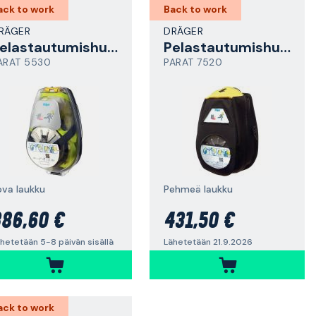
ack to work
Back to work
RÄGER
DRÄGER
Pelastautumishuppu
Pelastautumishuppu
ARAT 5530
PARAT 7520
ova laukku
Pehmeä laukku
86,60 €
431,50 €
hetetään 5-8 päivän sisällä
Lähetetään 21.9.2026
ack to work