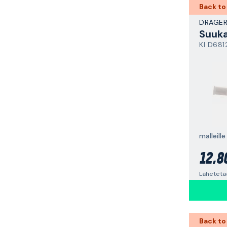
Back to
DRÄGE
Suuk
KI D681
12,8
Lähetetää
Back to