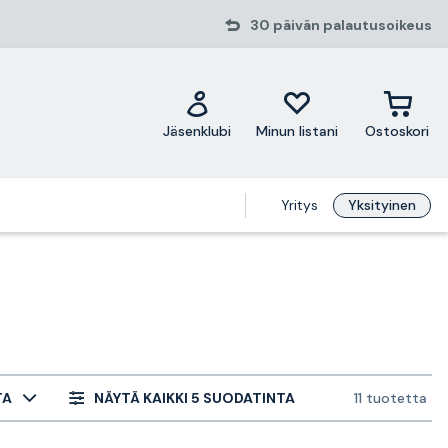
30 päivän palautusoikeus
Jäsenklubi
Minun listani
Ostoskori
Yritys
Yksityinen
TA
NÄYTÄ KAIKKI 5 SUODATINTA
11 tuotetta