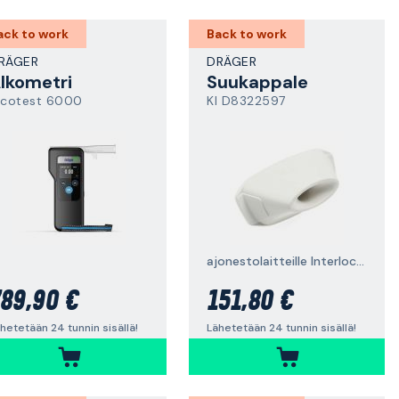
ack to work
Back to work
RÄGER
DRÄGER
lkometri
Suukappale
lcotest 6000
KI D8322597
ajonestolaitteille Interlock 5000/7000/7500, 300 kpl
89,90 €
151,80 €
hetetään 24 tunnin sisällä!
Lähetetään 24 tunnin sisällä!