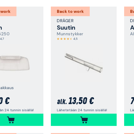
 work
Back to work
B
R
DRÄGER
D
n
Suutin
A
5250
Munnstykker
A
4,7
4,5
pakkaus
0 €
13,50 €
7
alk.
n 24 tunnin sisällä!
Lähetetään 24 tunnin sisällä!
Lä