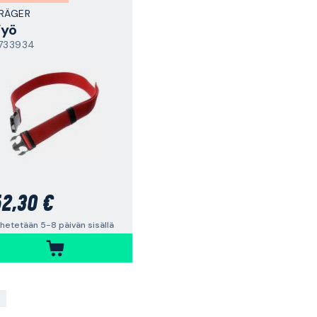
RÄGER
yö
733934
2,30 €
hetetään 5-8 päivän sisällä