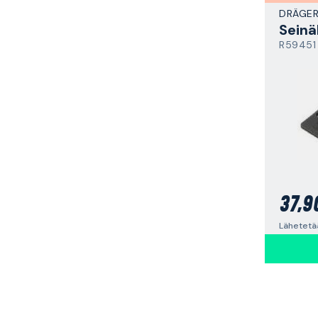
DRÄGE
Seinä
R59451
37,9
Lähetetää