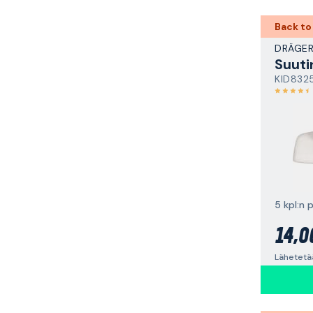
Back to
DRÄGE
Suuti
KID832
5 kpl:n 
14,0
Lähetetää