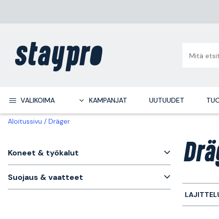
VALIKOIMA
KAMPANJAT
UUTUUDET
TUO
Aloitussivu
Dräger
Drä
Koneet & työkalut
Suojaus & vaatteet
LAJITTEL