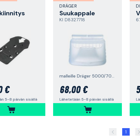
R
DRÄGER
D
kiinnitys
Suukappale
V
KI D8327718
6
malleille Dräger 5000/7000, 10 kpl
0 €
68,00 €
5
n 5-8 päivän sisällä
Lähetetään 5-8 päivän sisällä
Lä
1