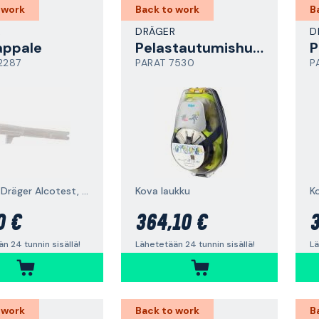
 work
Back to work
B
R
DRÄGER
D
appale
Pelastautumishuppu
2287
PARAT 7530
P
malleille Dräger Alcotest, 10 kpl
Kova laukku
K
0 €
364,10 €
3
n 24 tunnin sisällä!
Lähetetään 24 tunnin sisällä!
Lä
 work
Back to work
B