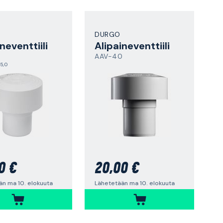
DURGO
neventtiili
Alipaineventtiili
AAV-40
5,0
0 €
20,00 €
än ma 10. elokuuta
Lähetetään ma 10. elokuuta