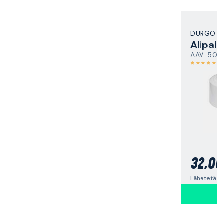
DURGO
Alipai
AAV-50
32,0
Lähetetä