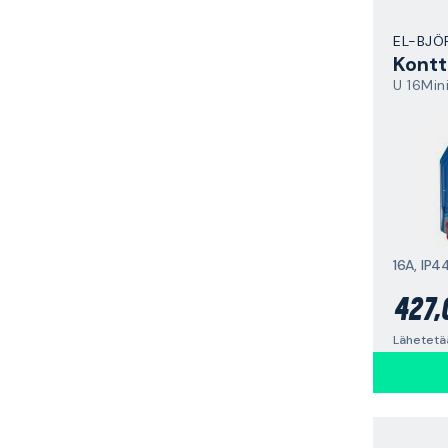
EL-BJÖ
Kontt
U 16Min
16A, IP4
427,
Lähetetä