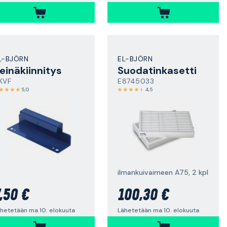
L-BJÖRN
EL-BJÖRN
einäkiinnitys
Suodatinkasetti
KVF
E8745033
5,0
4,5
ilmankuivaimeen A75, 2 kpl
,50 €
100,30 €
hetetään ma 10. elokuuta
Lähetetään ma 10. elokuuta