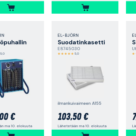
RN
EL-BJÖRN
E
puhallin
Suodatinkasetti
S
E8745030
U
5,0
5,0
ilmankuivaimeen A155
00 €
103,50 €
7
än ma 10. elokuuta
Lähetetään ma 10. elokuuta
Lä