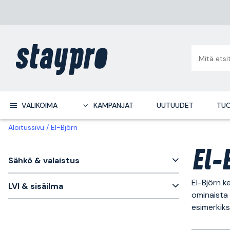
VALIKOIMA
KAMPANJAT
UUTUUDET
TUO
Aloitussivu
El-Björn
El-
Sähkö & valaistus
El-Björn k
LVI & sisäilma
ominaista 
esimerkiks