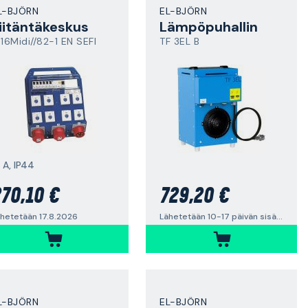
L-BJÖRN
EL-BJÖRN
iitäntäkeskus
Lämpöpuhallin
 16Midi//82-1 EN SEFI
TF 3EL B
 A, IP44
70,10 €
729,20 €
hetetään 17.8.2026
Lähetetään 10-17 päivän sisällä
L-BJÖRN
EL-BJÖRN