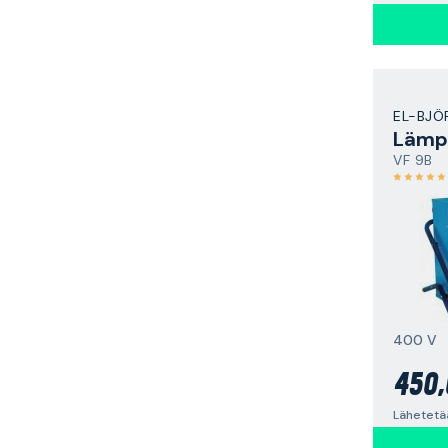
EL-BJÖ
Lämpö
VF 9B
400 V
450,
Lähetetä