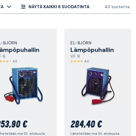
TA
NÄYTÄ KAIKKI 6 SUODATINTA
43 tuotetta
L-BJÖRN
EL-BJÖRN
ämpöpuhallin
Lämpöpuhallin
F 6
VF 9
4,5
4,0
53,90 €
284,40 €
hetetään ma 10. elokuuta
Lähetetään ma 10. elokuuta