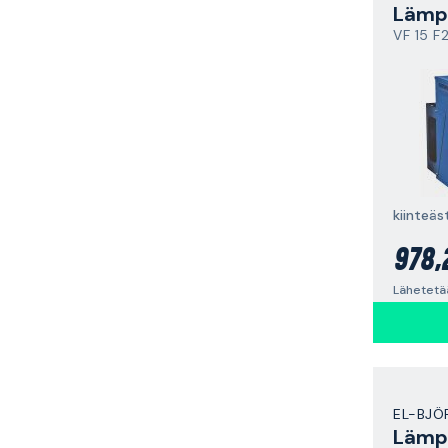
Lämpö
VF 15 
978,
EL-BJÖ
Lämpö