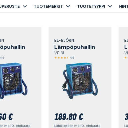
UPERUSTE
TUOTEMERKIT
TUOTETYYPPI
HIN
RN
EL-BJÖRN
E
puhallin
Lämpöpuhallin
L
VF 31
V
4,5
4,6
60 €
189,80 €
3
än ma 10. elokuuta
Lähetetään ma 10. elokuuta
Lä