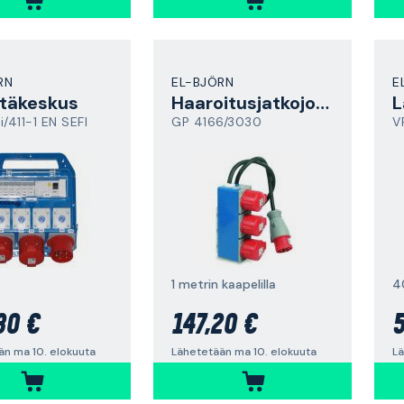
RN
EL-BJÖRN
E
ntäkeskus
Haaroitusjatkojohto
L
i/411-1 EN SEFI
GP 4166/3030
V
1 metrin kaapelilla
4
30 €
147,20 €
5
än ma 10. elokuuta
Lähetetään ma 10. elokuuta
Lä