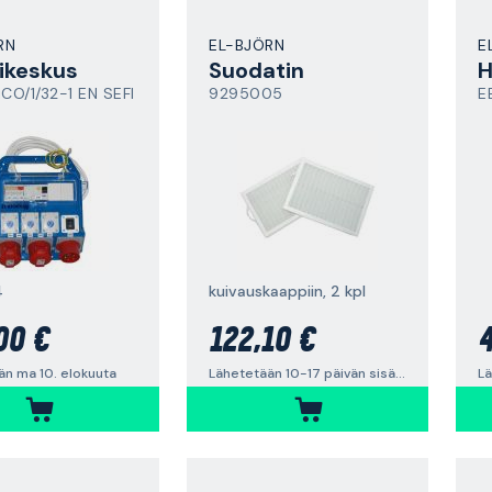
RN
EL-BJÖRN
E
ikeskus
Suodatin
H
iCO/1/32-1 EN SEFI
9295005
E
4
kuivauskaappiin, 2 kpl
00 €
122,10 €
4
än ma 10. elokuuta
Lähetetään 10-17 päivän sisällä