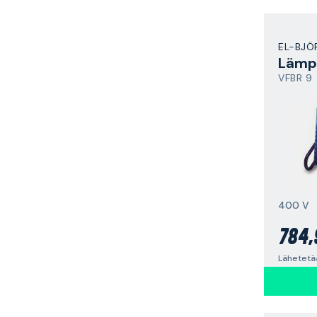
EL-BJÖ
Lämpö
VFBR 9
400 V
784,
Lähetetä