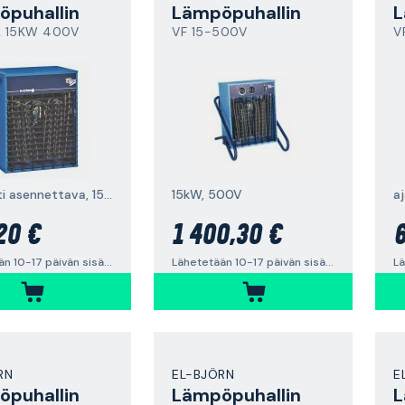
puhallin
Lämpöpuhallin
L
F2 15KW 400V
VF 15-500V
V
kiinteästi asennettava, 15kW
15kW, 500V
a
20 €
1 400,30 €
6
Lähetetään 10-17 päivän sisällä
Lähetetään 10-17 päivän sisällä
RN
EL-BJÖRN
E
puhallin
Lämpöpuhallin
L