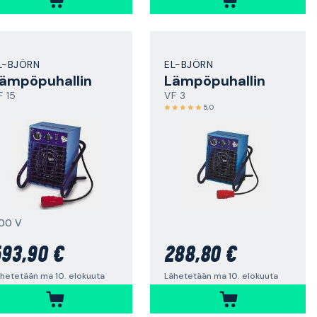
L-BJÖRN
EL-BJÖRN
ämpöpuhallin
Lämpöpuhallin
F 15
VF 3
5,0
00 V
93,90 €
288,80 €
hetetään ma 10. elokuuta
Lähetetään ma 10. elokuuta