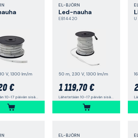
RN
EL-BJÖRN
E
nauha
Led-nauha
L
9
EB14420
U
30 V, 1300 lm/m
50 m, 230 V, 1300 lm/m
16
20 €
1 119,70 €
2
Lähetetään 10-17 päivän sisällä
Lähetetään 10-17 päivän sisällä
Lä
RN
EL-BJÖRN
E