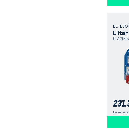
EL-BJÖ
Liitä
U 32Min
231,
Lähetetä