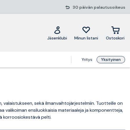
30 päivän palautusoikeus
Jäsenklubi
Minun listani
Ostoskori
Yritys
Yksityinen
, valaistukseen, sekä ilmanvaihtojärjestelmiin. Tuotteille on
oaa valikoiman ensiluokkaisia materiaaleja ja komponentteja,
ä korroosiokestävä pelti.