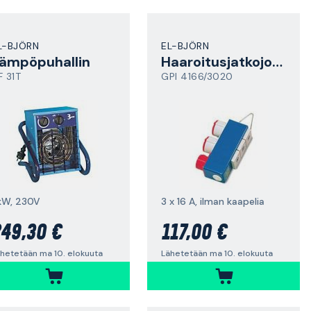
L-BJÖRN
EL-BJÖRN
ämpöpuhallin
Haaroitusjatkojohto
F 31T
GPI 4166/3020
kW, 230V
3 x 16 A, ilman kaapelia
49,30 €
117,00 €
hetetään ma 10. elokuuta
Lähetetään ma 10. elokuuta