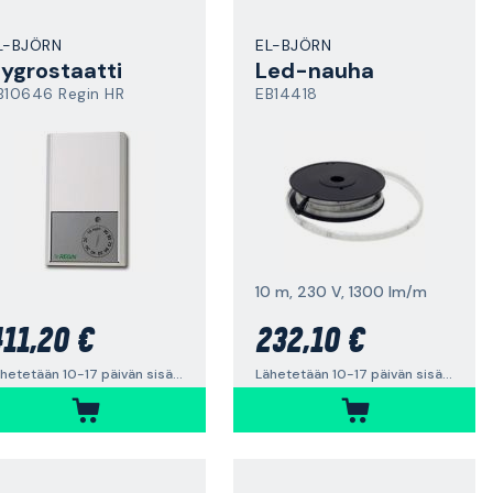
L-BJÖRN
EL-BJÖRN
ygrostaatti
Led-nauha
B10646 Regin HR
EB14418
10 m, 230 V, 1300 lm/m
11,20 €
232,10 €
Lähetetään 10-17 päivän sisällä
Lähetetään 10-17 päivän sisällä