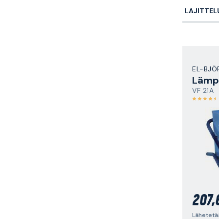
LAJITTEL
EL-BJÖ
Lämpö
VF 21A
207,
Lähetetä