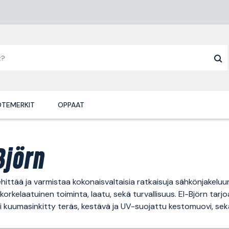
TEMERKIT
OPPAAT
Björn
ehittää ja varmistaa kokonaisvaltaisia ratkaisuja sähkönjakeluun
korkelaatuinen toiminta, laatu, sekä turvallisuus. El-Björn tarj
i kuumasinkitty teräs, kestävä ja UV-suojattu kestomuovi, sek