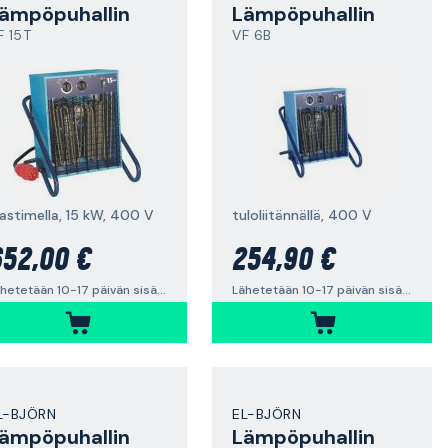
ämpöpuhallin
Lämpöpuhallin
F 15T
VF 6B
jastimella, 15 kW, 400 V
tuloliitännällä, 400 V
52,00 €
254,90 €
Lähetetään 10-17 päivän sisällä
Lähetetään 10-17 päivän sisällä
L-BJÖRN
EL-BJÖRN
ämpöpuhallin
Lämpöpuhallin