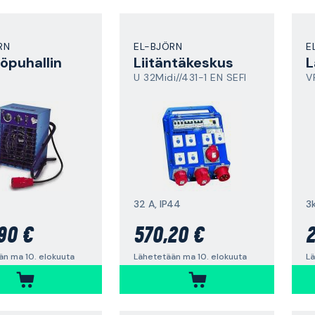
RN
EL-BJÖRN
E
puhallin
Liitäntäkeskus
L
U 32Midi//431-1 EN SEFI
V
32 A, IP44
3
90 €
570,20 €
2
än ma 10. elokuuta
Lähetetään ma 10. elokuuta
Lä