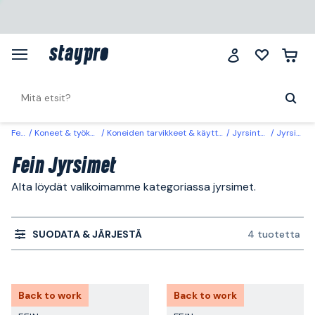
Fein
Koneet & työkalut
Koneiden tarvikkeet & käyttöosat
Jyrsinterät
Jyrsimet
Fein Jyrsimet
Alta löydät valikoimamme kategoriassa jyrsimet.
SUODATA & JÄRJESTÄ
4 tuotetta
Back to work
Back to work