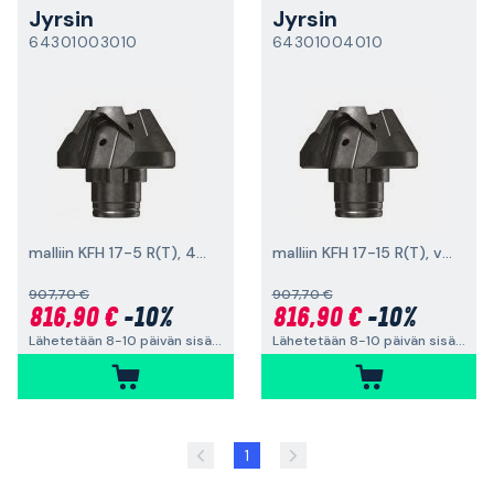
Jyrsin
Jyrsin
64301003010
64301004010
malliin KFH 17-5 R(T), 45°, viiste + säde
malliin KFH 17-15 R(T), viistekulma 30°
907,70 €
907,70 €
816,90 €
-10%
816,90 €
-10%
Lähetetään 8-10 päivän sisällä
Lähetetään 8-10 päivän sisällä
1