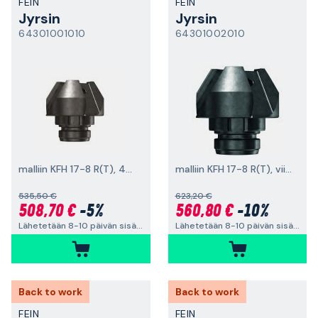
FEIN
FEIN
Jyrsin
Jyrsin
64301001010
64301002010
malliin KFH 17-8 R(T), 45°, viiste + säde
malliin KFH 17-8 R(T), viistekulma 30°
535,50 €
623,20 €
508,70 €
-5%
560,80 €
-10%
Lähetetään 8-10 päivän sisällä
Lähetetään 8-10 päivän sisällä
Back to work
Back to work
FEIN
FEIN