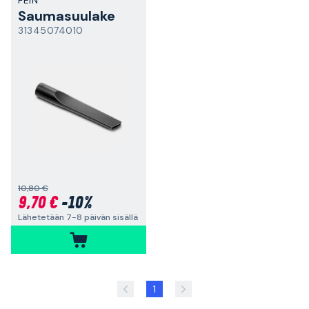
FEIN
Saumasuulake
31345074010
10,80 €
9,70 €
-10%
Lähetetään 7-8 päivän sisällä
1