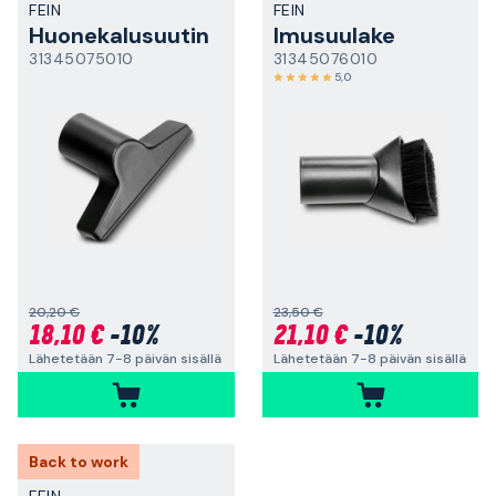
FEIN
FEIN
Huonekalusuutin
Imusuulake
31345075010
31345076010
5,0
20,20 €
23,50 €
18,10 €
-10%
21,10 €
-10%
Lähetetään 7-8 päivän sisällä
Lähetetään 7-8 päivän sisällä
Back to work