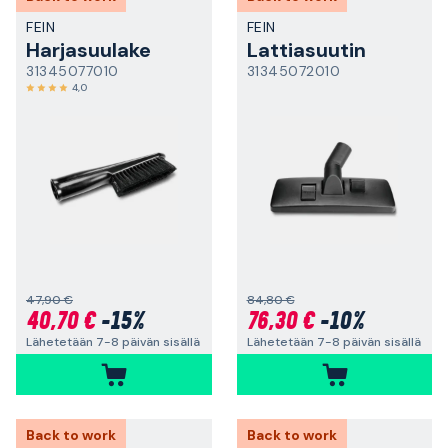
FEIN
FEIN
Harjasuulake
Lattiasuutin
31345077010
31345072010
4,0
47,90 €
84,80 €
40,70 €
-15%
76,30 €
-10%
Lähetetään 7-8 päivän sisällä
Lähetetään 7-8 päivän sisällä
Back to work
Back to work