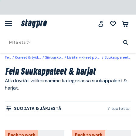
Fein
Koneet & työkalut
Siivouskoneet
Lisätarvikkeet pölynimurit
Suukappaleet & harjat
Fein Suukappaleet & harjat
Alta löydät valikoimamme kategoriassa suukappaleet &
harjat.
SUODATA & JÄRJESTÄ
7 tuotetta
Back to work
Back to work