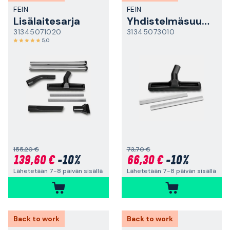
FEIN
FEIN
Lisälaitesarja
Yhdistelmäsuutin
31345071020
31345073010
5,0
155,20 €
73,70 €
139,60 €
-10%
66,30 €
-10%
Lähetetään 7-8 päivän sisällä
Lähetetään 7-8 päivän sisällä
Back to work
Back to work