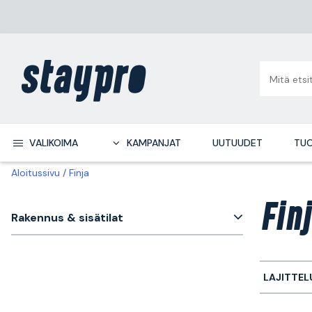
VALIKOIMA
KAMPANJAT
UUTUUDET
TUO
Aloitussivu
Finja
Fin
Rakennus & sisätilat
LAJITTEL