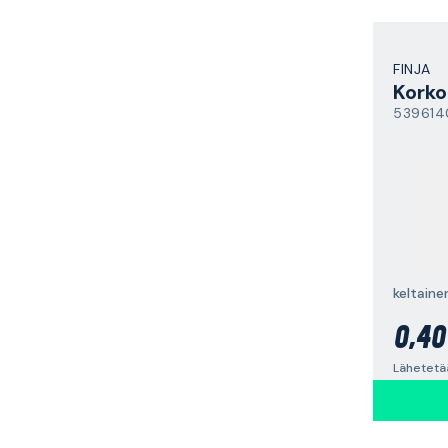
FINJA
Korko
539614
keltain
0,40
Lähetetää