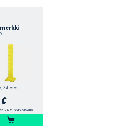
merkki
0
en, 84 mm
 €
n 24 tunnin sisällä!