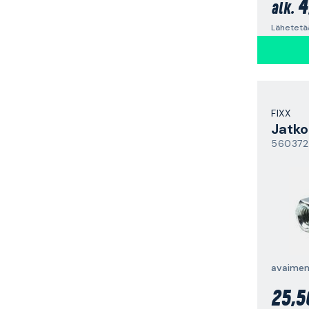
4
alk.
Lähetetä
FIXX
Jatko
560372
25,5