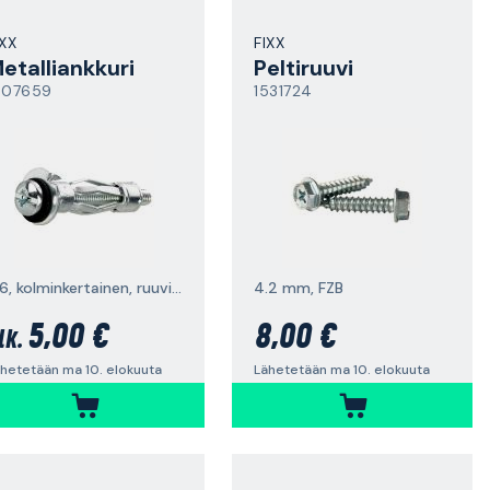
IXX
FIXX
etalliankkuri
Peltiruuvi
507659
1531724
M6, kolminkertainen, ruuvilla
4.2 mm, FZB
5,00 €
8,00 €
lk.
hetetään ma 10. elokuuta
Lähetetään ma 10. elokuuta