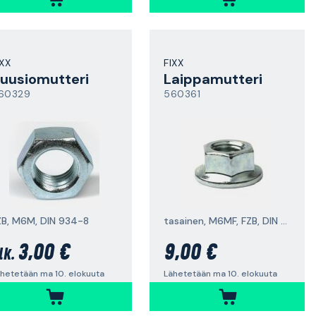
IXX
FIXX
uusiomutteri
Laippamutteri
60329
560361
ZB, M6M, DIN 934-8
tasainen, M6MF, FZB, DIN 6923-8
3,00 €
9,00 €
lk.
hetetään ma 10. elokuuta
Lähetetään ma 10. elokuuta