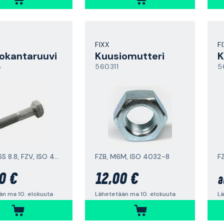
FIXX
F
okantaruuvi
Kuusiomutteri
K
8
560311
5
M24, M6S 8.8, FZV, ISO 4014
FZB, M6M, ISO 4032-8
F
0 €
12,00 €
a
än ma 10. elokuuta
Lähetetään ma 10. elokuuta
Lä