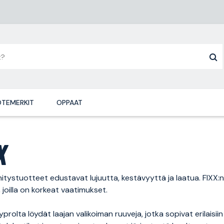
TEMERKIT
OPPAAT
X
nnitystuotteet edustavat lujuutta, kestävyyttä ja laatua. FIXX:n 
e, joilla on korkeat vaatimukset.
prolta löydät laajan valikoiman ruuveja, jotka sopivat erilaisiin