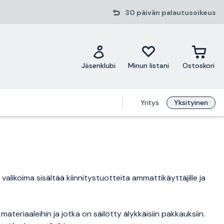
30 päivän palautusoikeus
Jäsenklubi
Minun listani
Ostoskori
Yritys
Yksityinen
valikoima sisältää kiinnitystuotteita ammattikäyttäjille ja
 materiaaleihin ja jotka on säilötty älykkäisiin pakkauksiin.