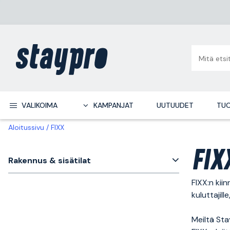
VALIKOIMA
KAMPANJAT
UUTUUDET
TUO
Aloitussivu
FIXX
FIX
Rakennus & sisätilat
FIXX:n kii
kuluttajill
Meiltä Stay