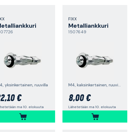
IXX
FIXX
etalliankkuri
Metalliankkuri
507726
1507649
, yksinkertainen, ruuvilla
M4, kaksinkertainen, ruuvilla
2,10 €
8,00 €
hetetään ma 10. elokuuta
Lähetetään ma 10. elokuuta