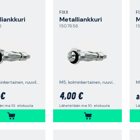
FIXX
F
liankkuri
Metalliankkuri
M
5
1507656
1
M5, kaksinkertainen, ruuvilla
M5, kolminkertainen, ruuvilla
 €
4,00 €
a
än ma 10. elokuuta
Lähetetään ma 10. elokuuta
Lä