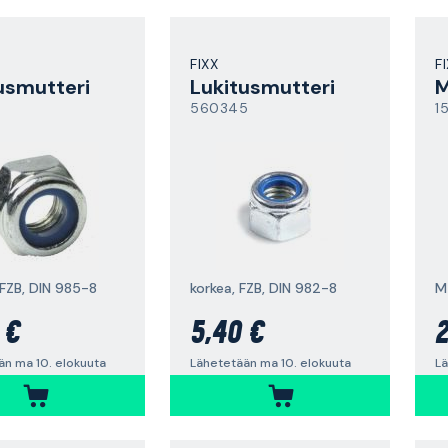
FIXX
F
usmutteri
Lukitusmutteri
M
560345
1
 FZB, DIN 985-8
korkea, FZB, DIN 982-8
M4
 €
5,40 €
2
än ma 10. elokuuta
Lähetetään ma 10. elokuuta
Lä