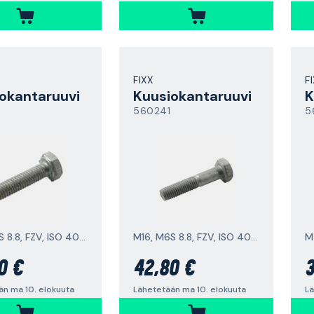
FIXX
F
okantaruuvi
Kuusiokantaruuvi
K
560241
5
M16, M6S 8.8, FZV, ISO 4017
M16, M6S 8.8, FZV, ISO 4014
0 €
42,80 €
3
än ma 10. elokuuta
Lähetetään ma 10. elokuuta
Lä