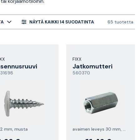
tai korjaamotiloihin.
TA
NÄYTÄ KAIKKI 14 SUODATINTA
65 tuotetta
IXX
FIXX
sennusruuvi
Jatkomutteri
531698
560370
.2 mm, musta
avaimen leveys 30 mm, M6HM, FZB