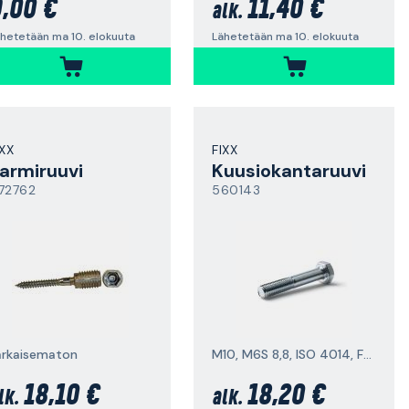
,00 €
11,40 €
alk.
hetetään ma 10. elokuuta
Lähetetään ma 10. elokuuta
IXX
FIXX
armiruuvi
Kuusiokantaruuvi
72762
560143
arkaisematon
M10, M6S 8,8, ISO 4014, FZB
18,10 €
18,20 €
lk.
alk.