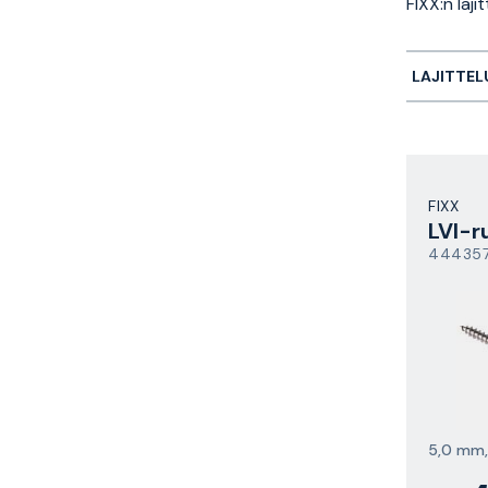
FIXX:n laj
LAJITTEL
FIXX
LVI-r
44435
5,0 mm,