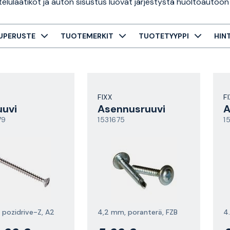
ittelulaatikot ja auton sisustus luovat järjestystä huoltoautoon 
UPERUSTE
TUOTEMERKIT
TUOTETYYPPI
HIN
FIXX
F
uuvi
Asennusruuvi
A
79
1531675
1
 pozidrive-Z, A2
4,2 mm, poranterä, FZB
4