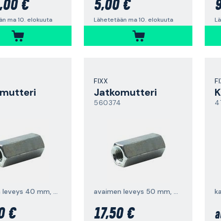
,00 €
5,00 €
9
än ma 10. elokuuta
Lähetetään ma 10. elokuuta
Lä
FIXX
F
mutteri
Jatkomutteri
K
560374
4
avaimen leveys 40 mm, M6HM, FZB
avaimen leveys 50 mm, M6HM, FZB
k
0 €
17,50 €
a