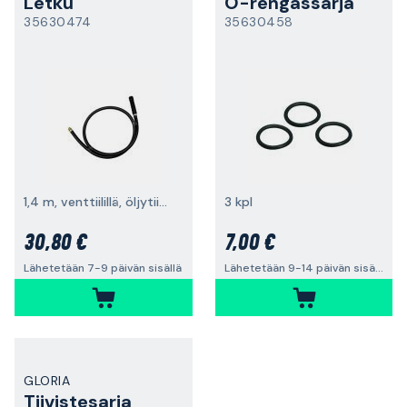
Letku
O-rengassarja
35630474
35630458
1,4 m, venttiilillä, öljytiivis
3 kpl
30,80 €
7,00 €
Lähetetään 7-9 päivän sisällä
Lähetetään 9-14 päivän sisällä
GLORIA
Tiivistesarja