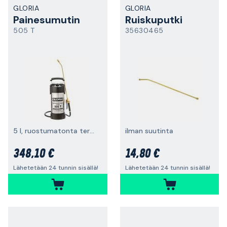
GLORIA
GLORIA
Painesumutin
Ruiskuputki
505 T
35630465
5 l, ruostumatonta terästä
ilman suutinta
348,10 €
14,80 €
Lähetetään 24 tunnin sisällä!
Lähetetään 24 tunnin sisällä!