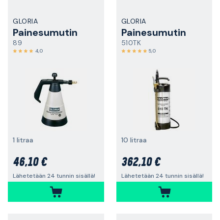
GLORIA
GLORIA
Painesumutin
Painesumutin
89
510TK
4,0
5,0
1 litraa
10 litraa
46,10 €
362,10 €
Lähetetään 24 tunnin sisällä!
Lähetetään 24 tunnin sisällä!