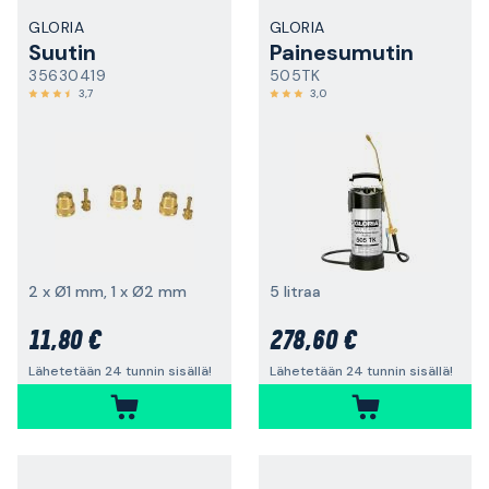
GLORIA
GLORIA
Suutin
Painesumutin
35630419
505TK
3,7
3,0
2 x Ø1 mm, 1 x Ø2 mm
5 litraa
11,80 €
278,60 €
Lähetetään 24 tunnin sisällä!
Lähetetään 24 tunnin sisällä!