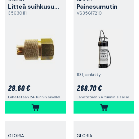
Litteä suihkusuutin
Painesumutin
35630111
VS35617210
10 l, sinkitty
29,60 €
268,70 €
Lähetetään 24 tunnin sisällä!
Lähetetään 24 tunnin sisällä!
GLORIA
GLORIA