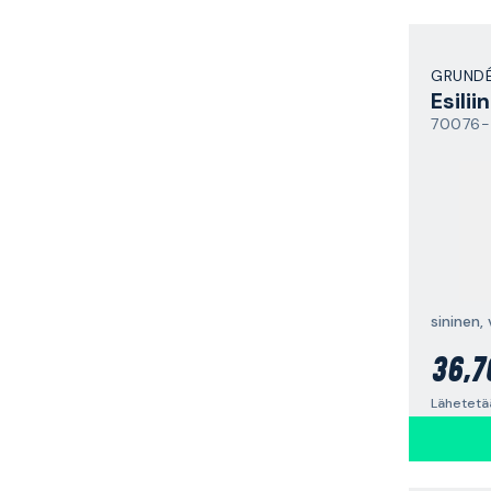
GRUND
Esilii
70076-
36,7
Lähetetää