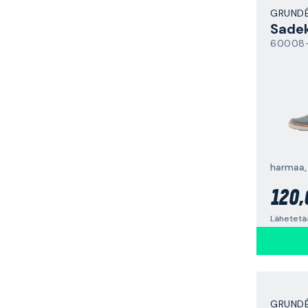
GRUND
Sade
120,
Lähetetää
GRUND