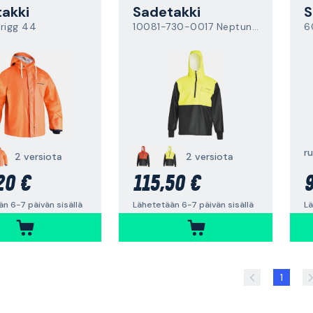
akki
Sadetakki
S
rigg 44
10081-730-0017 Neptune 103
r
2 versiota
2 versiota
20 €
115,50 €
9
n 6-7 päivän sisällä
Lähetetään 6-7 päivän sisällä
Lä
1