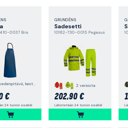
ÉNS
GRUNDÉNS
G
na
Sadesetti
S
410-0037 Bris
10182-730-0015 Pegasus
1
sininen, vedenpitävä, kestävä
2 versiota
0 €
202,90 €
1
n 24 tunnin sisällä!
Lähetetään 24 tunnin sisällä!
Lä