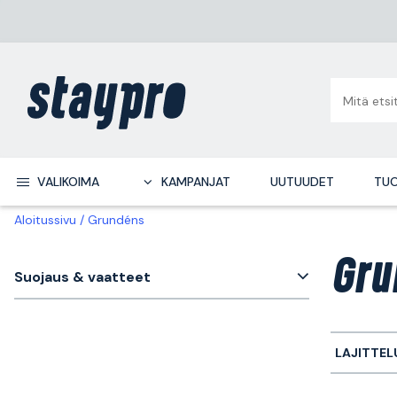
VALIKOIMA
KAMPANJAT
UUTUUDET
TUO
Aloitussivu
Grundéns
Gru
Suojaus & vaatteet
LAJITTEL