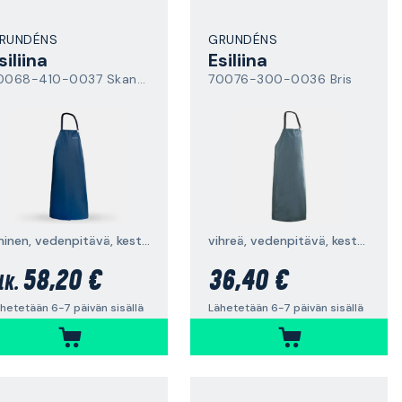
RUNDÉNS
GRUNDÉNS
siliina
Esiliina
70068-410-0037 Skandia
70076-300-0036 Bris
sininen, vedenpitävä, kestävä
vihreä, vedenpitävä, kestävä
58,20 €
36,40 €
lk.
hetetään 6-7 päivän sisällä
Lähetetään 6-7 päivän sisällä