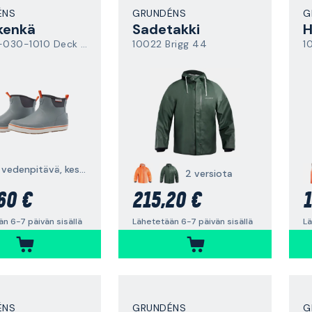
ÉNS
GRUNDÉNS
G
kenkä
Sadetakki
H
60008-030-1010 Deck Boss
10022 Brigg 44
1
harmaa, vedenpitävä, kestävä
2 versiota
60 €
215,20 €
1
n 6-7 päivän sisällä
Lähetetään 6-7 päivän sisällä
Lä
ÉNS
GRUNDÉNS
G