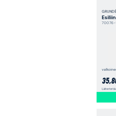
GRUND
Esilii
70076-
35,8
Lähetetää