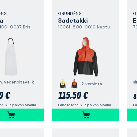
ÉNS
GRUNDÉNS
G
na
Sadetakki
E
100-0037 Bris
10081-800-0016 Neptune 103
valkoinen, vedenpitävä, kestävä
2 versiota
0 €
115,50 €
a
n 6-7 päivän sisällä
Lähetetään 6-7 päivän sisällä
Lä