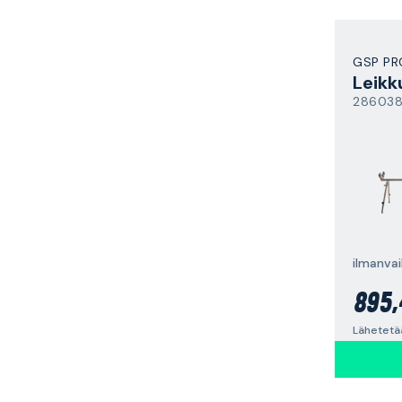
GSP PR
Leikk
28603
ilmanvai
895,
Lähetetää