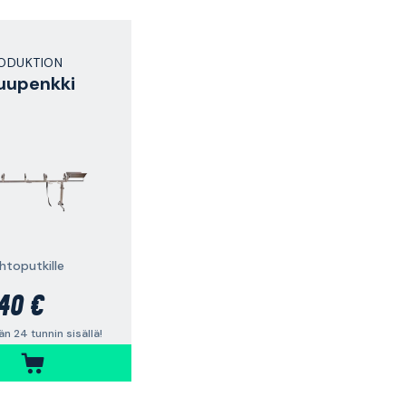
ODUKTION
uupenkki
8
htoputkille
40 €
n 24 tunnin sisällä!