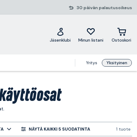
30 päivän palautusoikeus
Jäsenklubi
Minun listani
Ostoskori
Yritys
Yksityinen
käyttöosat
t.
TA
NÄYTÄ KAIKKI 5 SUODATINTA
1 tuote