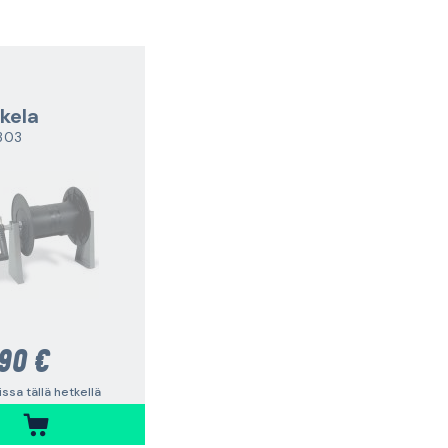
kela
303
90 €
vissa tällä hetkellä