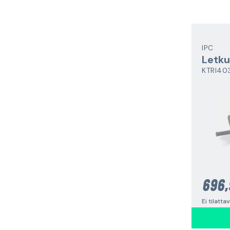
IPC
Letku
KTRI40
696,
Ei tilatta