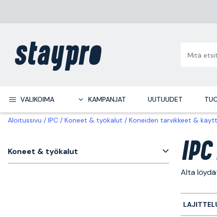
VALIKOIMA
KAMPANJAT
UUTUUDET
TUO
Aloitussivu
IPC
Koneet & työkalut
Koneiden tarvikkeet & käyt
IPC
Koneet & työkalut
Alta löyd
LAJITTEL