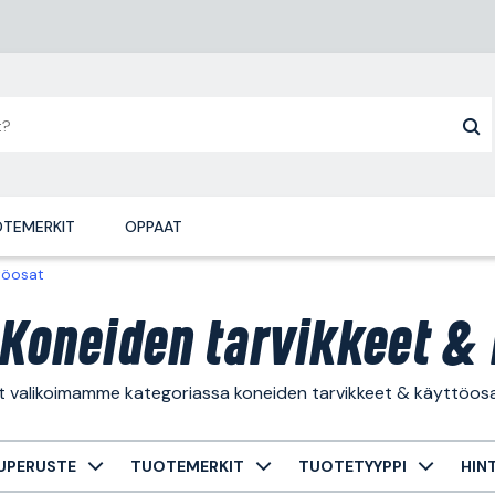
TEMERKIT
OPPAAT
töosat
 Koneiden tarvikkeet & 
ät valikoimamme kategoriassa koneiden tarvikkeet & käyttöosa
UPERUSTE
TUOTEMERKIT
TUOTETYYPPI
HIN