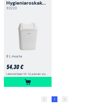
Hygieniaroskakori
92223
8 l, musta
54,30 €
Lähetetään 10-12 päivän sisällä
1