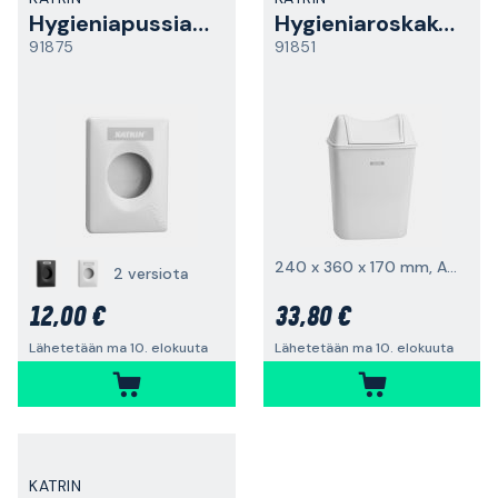
Hygieniapussiannostelija
Hygieniaroskakori
91875
91851
240 x 360 x 170 mm, ABS-muovia
2 versiota
12,00 €
33,80 €
Lähetetään ma 10. elokuuta
Lähetetään ma 10. elokuuta
KATRIN