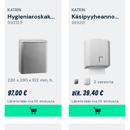
KATRIN
KATRIN
Hygieniaroskakori
Käsipyyheannostelija
993155
988113
230 x 290 x 102 mm, harjattu teräs
2 versiota
97,00 €
39,40 €
alk.
Lähetetään ma 10. elokuuta
Lähetetään ma 10. elokuuta