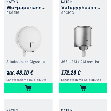
KATRIN
KATRIN
Wc-paperiannostelija
Vetopyyheannostelija
989516
993100
S-kokoluokan Gigant-paperirullille
365 x 261 x 261 mm, harjattu teräs
48,10 €
172,20 €
alk.
Lähetetään ma 10. elokuuta
Lähetetään ma 10. elokuuta
KATRIN
KATRIN