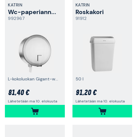
KATRIN
KATRIN
Wc-paperiannostelija
Roskakori
992967
91912
L-kokoluokan Gigant-wc-paperirullille
50 l
81,40 €
91,20 €
Lähetetään ma 10. elokuuta
Lähetetään ma 10. elokuuta