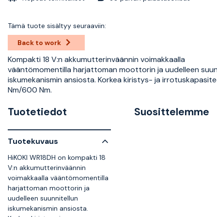
Tämä tuote sisältyy seuraaviin:
Back to work
Kompakti 18 V:n akkumutterinväännin voimakkaalla
vääntömomentilla harjattoman moottorin ja uudelleen suun
iskumekanismin ansiosta. Korkea kiristys- ja irrotuskapasit
Nm/600 Nm.
Tuotetiedot
Suosittelemme
Tuotekuvaus
HiKOKI WR18DH on kompakti 18
V:n akkumutterinväännin
voimakkaalla vääntömomentilla
harjattoman moottorin ja
uudelleen suunnitellun
iskumekanismin ansiosta.