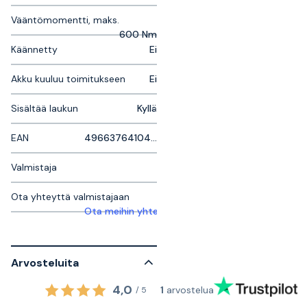
Vääntömomentti, maks.
600 Nm
Käännetty
Ei
Akku kuuluu toimitukseen
Ei
Sisältää laukun
Kyllä
EAN
4966376410491
Valmistaja
Ota yhteyttä valmistajaan
Ota meihin yhteyttä saadaksesi lisätietoja
Arvosteluita
4,0
1
arvostelua
/
5