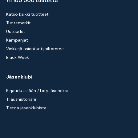
Yli 100 000 tuotetta
Katso kaikki tuotteet
Tuotemerkit
Uutuudet
Kampanjat
Vinkkejä asiantuntijoiltamme
Black Week
Jäsenklubi
Kirjaudu sisään / Liity jäseneksi
Tilaushistoriani
Tietoa jäsenklubista