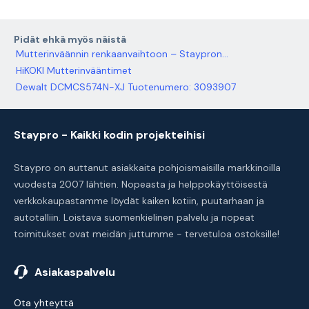
Pidät ehkä myös näistä
Mutterinväännin renkaanvaihtoon – Staypron...
HiKOKI Mutterinvääntimet
Dewalt DCMCS574N-XJ Tuotenumero: 3093907
Staypro - Kaikki kodin projekteihisi
Staypro on auttanut asiakkaita pohjoismaisilla markkinoilla
vuodesta 2007 lähtien. Nopeasta ja helppokäyttöisestä
verkkokaupastamme löydät kaiken kotiin, puutarhaan ja
autotalliin. Loistava suomenkielinen palvelu ja nopeat
toimitukset ovat meidän juttumme - tervetuloa ostoksille!
Asiakaspalvelu
Ota yhteyttä