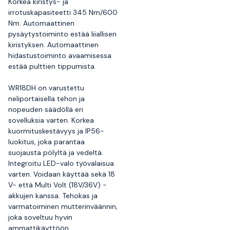
Korkea kiristys- ja
irrotuskapasiteetti 345 Nm/600
Nm. Automaattinen
pysäytystoiminto estää liiallisen
kiristyksen. Automaattinen
hidastustoiminto avaamisessa
estää pulttien tippumista.
WR18DH on varustettu
neliportaisella tehon ja
nopeuden säädöllä eri
sovelluksia varten. Korkea
kuormituskestävyys ja IP56-
luokitus, joka parantaa
suojausta pölyltä ja vedeltä.
Integroitu LED-valo työvalaisua
varten. Voidaan käyttää sekä 18
V- että Multi Volt (18V/36V) -
akkujen kanssa. Tehokas ja
varmatoiminen mutterinväännin,
joka soveltuu hyvin
ammattikäyttöön.