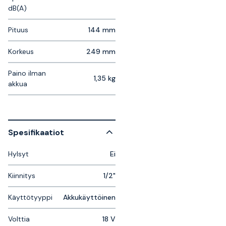
dB(A)
Pituus
144 mm
Korkeus
249 mm
Paino ilman
1,35 kg
akkua
Spesifikaatiot
Hylsyt
Ei
Kiinnitys
1/2"
Käyttötyyppi
Akkukäyttöinen
Volttia
18 V