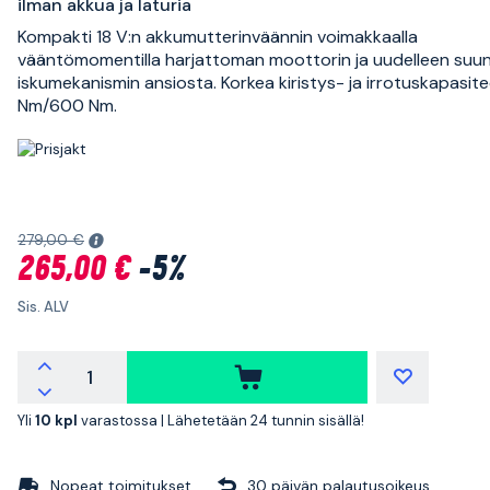
ilman akkua ja laturia
Kompakti 18 V:n akkumutterinväännin voimakkaalla
vääntömomentilla harjattoman moottorin ja uudelleen suun
iskumekanismin ansiosta. Korkea kiristys- ja irrotuskapasit
Nm/600 Nm.
279,00 €
265,00 €
-5%
Sis. ALV
Yli
10 kpl
varastossa |
Lähetetään 24 tunnin sisällä!
Nopeat toimitukset
30 päivän palautusoikeus