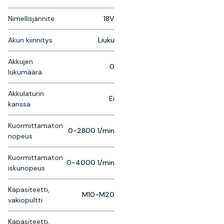
Nimellisjännite
18V
Akun kiinnitys
Liuku
Akkujen
0
lukumäärä
Akkulaturin
Ei
kanssa
Kuormittamaton
0-2800 1/min
nopeus
Kuormittamaton
0-4000 1/min
iskunopeus
Kapasiteetti,
M10-M20
vakiopultti
Kapasiteetti,