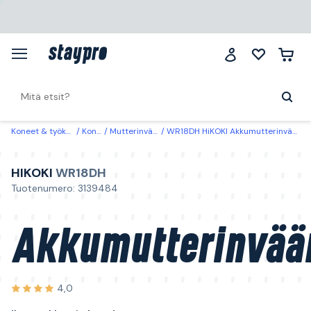
Koneet & työkalut
Koneet
Mutterinvääntimet
WR18DH HiKOKI Akkumutterinväännin ilman akkua ja laturia
HIKOKI
WR18DH
Tuotenumero: 3139484
Akkumutterinvää
4,0