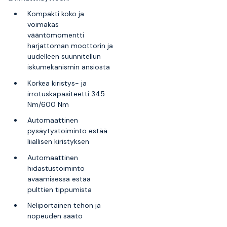
Kompakti koko ja
voimakas
vääntömomentti
harjattoman moottorin ja
uudelleen suunnitellun
iskumekanismin ansiosta
Korkea kiristys- ja
irrotuskapasiteetti 345
Nm/600 Nm
Automaattinen
pysäytystoiminto estää
liiallisen kiristyksen
Automaattinen
hidastustoiminto
avaamisessa estää
pulttien tippumista
Neliportainen tehon ja
nopeuden säätö