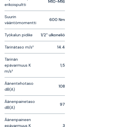
M10-M16
erikoispultti
Suurin
600 Nm
vääntömomentti
Työkalun pidike
1/2" ulkoneliö
Tärinätaso m/s²
14.4
Tärinän
epävarmuus K
1,5
m/s²
Äänentehotaso
108
dB(A)
Äänenpainetaso
97
dB(A)
Äänenpaineen
epävarmuus K
3