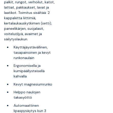
palkit, rungot, verhoilut, katot,
lattiat, pakkaukset, lavat ja
laatikot. Toimitus sisältää: 2
kappaletta liittimiä,
kertalaukauskytkimen (setti),
paneelikärjen, suojalasit,
voiteluöljyä, avaimet ja
säilytyslaukun.
Käyttäjäystävällinen,
tasapainoinen ja kevyt
runkonaulain
Ergonomisella ja
kumipäällysteisellä
kahvalla
Kevyt magnesiumrunko
Helppo naulojen
takasyöttö
Automaattinen
lipaspysäytys kun 3