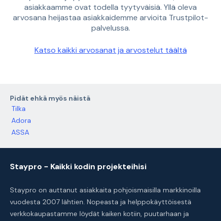
asiakkaamme ovat todella tyytyväisiä. Yllä oleva
arvosana heijastaa asiakkaidemme arvioita Trustpilot-
palvelussa.
Katso kaikki arvosanat ja arvostelut täältä
Pidät ehkä myös näistä
Tilka
Adora
ASSA
Staypro - Kaikki kodin projekteihisi
Staypro on auttanut asiakkaita pohjoismaisilla markkinoilla
vuodesta 2007 lähtien. Nopeasta ja helppokäyttöisestä
verkkokaupastamme löydät kaiken kotiin, puutarhaan ja