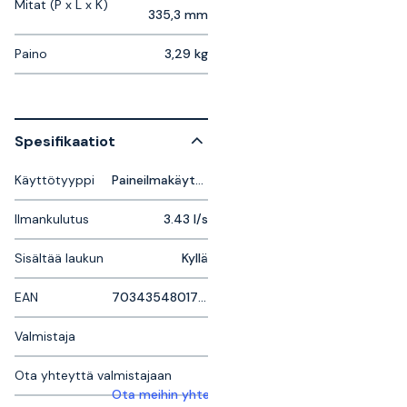
Mitat (P x L x K)
335,3 mm
Paino
3,29 kg
Spesifikaatiot
Käyttötyyppi
Paineilmakäyttöinen
Ilmankulutus
3.43 l/s
Sisältää laukun
Kyllä
EAN
7034354801726
Valmistaja
Ota yhteyttä valmistajaan
Ota meihin yhteyttä saadaksesi lisätietoja