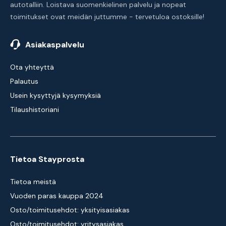
autotalliin. Loistava suomenkielinen palvelu ja nopeat
toimitukset ovat meidän juttumme - tervetuloa ostoksille!
Asiakaspalvelu
Ota yhteyttä
Palautus
Usein kysyttyjä kysymyksiä
Tilaushistoriani
Tietoa Stayprosta
Tietoa meistä
Vuoden paras kauppa 2024
Osto/toimitusehdot: yksityisasiakas
Osto/toimitusehdot: yritysasiakas