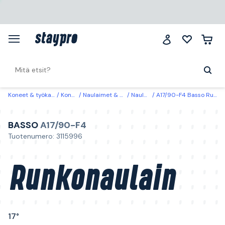
Koneet & työkalut
Koneet
Naulaimet & nitojat
Naulaimet
A17/90-F4 Basso Runkonaulain 17°
BASSO
A17/90-F4
Tuotenumero: 3115996
Runkonaulain
17°