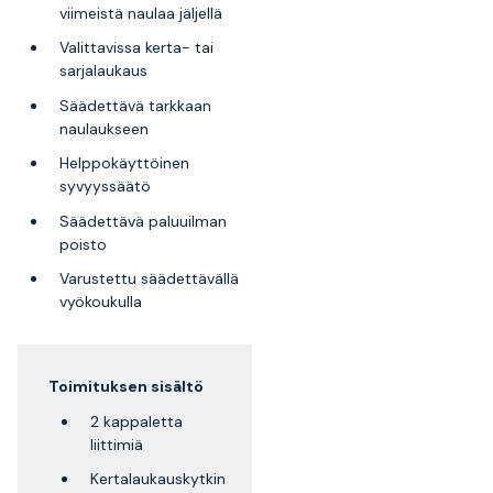
viimeistä naulaa jäljellä
Valittavissa kerta- tai
sarjalaukaus
Säädettävä tarkkaan
naulaukseen
Helppokäyttöinen
syvyyssäätö
Säädettävä paluuilman
poisto
Varustettu säädettävällä
vyökoukulla
Toimituksen sisältö
2 kappaletta
liittimiä
Kertalaukauskytkin