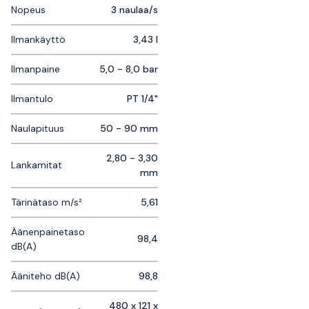
Nopeus
3 naulaa/s
Ilmankäyttö
3,43 l
Ilmanpaine
5,0 - 8,0 bar
Ilmantulo
PT 1/4"
Naulapituus
50 - 90 mm
2,80 - 3,30
Lankamitat
mm
Tärinätaso m/s²
5,61
Äänenpainetaso
98,4
dB(A)
Ääniteho dB(A)
98,8
480 x 121 x