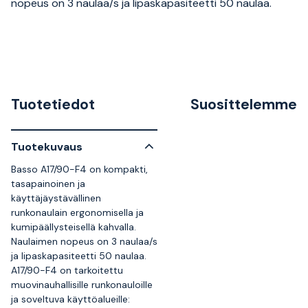
nopeus on 3 naulaa/s ja lipaskapasiteetti 50 naulaa.
Tuotetiedot
Suosittelemme
Tuotekuvaus
Basso A17/90-F4 on kompakti,
tasapainoinen ja
käyttäjäystävällinen
runkonaulain ergonomisella ja
kumipäällysteisellä kahvalla.
Naulaimen nopeus on 3 naulaa/s
ja lipaskapasiteetti 50 naulaa.
A17/90-F4 on tarkoitettu
muovinauhallisille runkonauloille
ja soveltuva käyttöalueille: