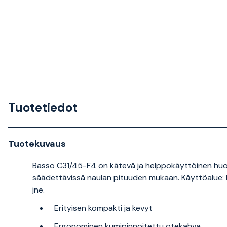
Tuotetiedot
Tuotekuvaus
Basso C31/45-F4 on kätevä ja helppokäyttöinen hu
säädettävissä naulan pituuden mukaan. Käyttöalue: k
jne.
Erityisen kompakti ja kevyt
Ergonominen kumipinnoitettu otekahva