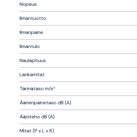
Nopeus
Ilmantuotto
Ilmanpaine
Ilmantulo
Naulapituus
Lankamitat
Tärinätaso m/s²
Äänenpainetaso dB (A)
Ääniteho dB (A)
Mitat (P x L x K)