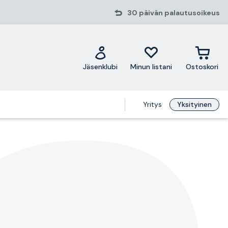
30 päivän palautusoikeus
Jäsenklubi
Minun listani
Ostoskori
Yritys
Yksityinen