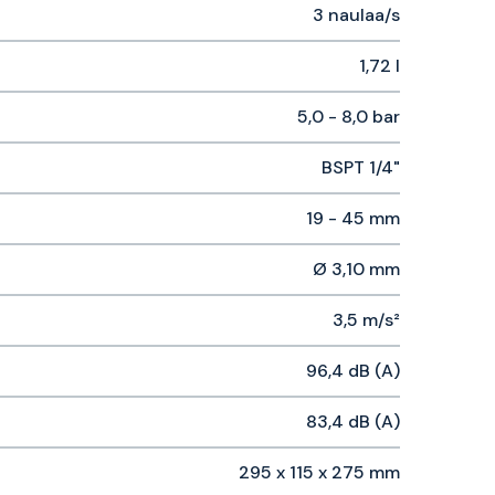
3 naulaa/s
1,72 l
5,0 - 8,0 bar
BSPT 1/4"
19 - 45 mm
Ø 3,10 mm
3,5 m/s²
96,4 dB (A)
83,4 dB (A)
295 x 115 x 275 mm