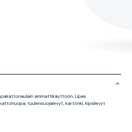
opakattonaulain ammattikäyttöön. Lipas
attohuopa, tuulensuojalevyt, kartonki, kipsilevyt