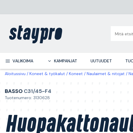
VALIKOIMA
KAMPANJAT
UUTUUDET
TUO
Aloitussivu
Koneet & työkalut
Koneet
Naulaimet & nitojat
Na
BASSO
C31/45-F4
Tuotenumero: 3130628
Huopakattonaul