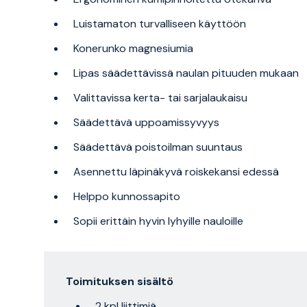
Luistamaton turvalliseen käyttöön
Konerunko magnesiumia
Lipas säädettävissä naulan pituuden mukaan
Valittavissa kerta- tai sarjalaukaisu
Säädettävä uppoamissyvyys
Säädettävä poistoilman suuntaus
Asennettu läpinäkyvä roiskekansi edessä
Helppo kunnossapito
Sopii erittäin hyvin lyhyille nauloille
Toimituksen sisältö
2 kpl liittimiä