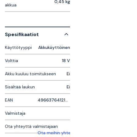
0,45 kg
akkua
Spesifikaatiot
Käyttötyyppi
Akkukäyttöinen
Volttia
18 V
Akku kuuluu toimitukseen
Ei
Sisältää laukun
Ei
EAN
4966376412174
Valmistaja
Ota yhteyttä valmistajaan
Ota meihin yhteyttä saadaksesi lisätietoja