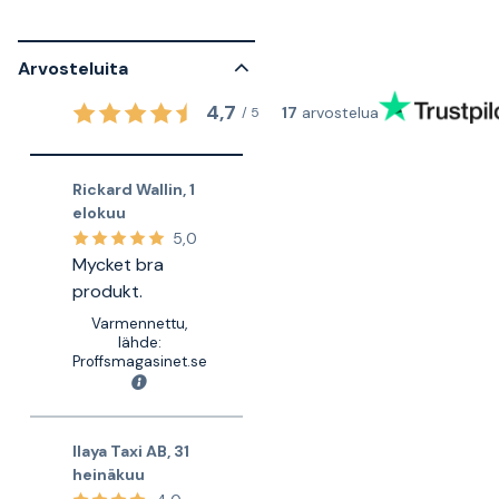
Arvosteluita
4,7
17
arvostelua
/
5
Rickard Wallin
,
1
elokuu
5,0
Mycket bra
produkt.
Varmennettu,
lähde:
Proffsmagasinet.se
Ilaya Taxi AB
,
31
heinäkuu