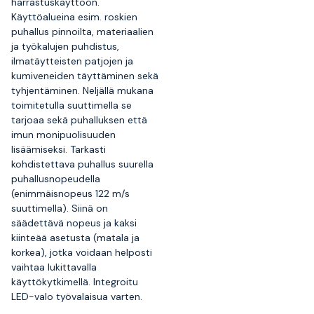
harrastuskäyttöön.
Käyttöalueina esim. roskien
puhallus pinnoilta, materiaalien
ja työkalujen puhdistus,
ilmatäytteisten patjojen ja
kumiveneiden täyttäminen sekä
tyhjentäminen. Neljällä mukana
toimitetulla suuttimella se
tarjoaa sekä puhalluksen että
imun monipuolisuuden
lisäämiseksi. Tarkasti
kohdistettava puhallus suurella
puhallusnopeudella
(enimmäisnopeus 122 m/s
suuttimella). Siinä on
säädettävä nopeus ja kaksi
kiinteää asetusta (matala ja
korkea), jotka voidaan helposti
vaihtaa lukittavalla
käyttökytkimellä. Integroitu
LED-valo työvalaisua varten.