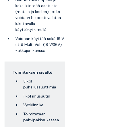
kaksi kiinteää asetusta
(matala ja korkea), jotka
voidaan helposti vaihtaa
lukittavalla
käyttökytkimellä
Voidaan käyttää sekä 18 V
että Multi Volt (18 V/36V)
-akkujen kanssa
Toimituksen sisältö
3 kpl
puhallussuuttimia
1 kpl imusuutin
Vyökiinnike
Toimitetaan
pahvipakkauksessa