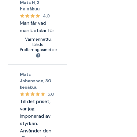
Mats H
,
2
heinäkuu
4,0
Man får vad
man betalar för
Varmennettu,
lähde:
Proffsmagasinet.se
Mats
Johansson
,
30
kesäkuu
5,0
Till det priset,
var jag
imponerad av
styrkan.
Använder den