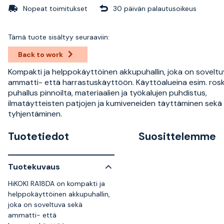
Nopeat toimitukset
30 päivän palautusoikeus
Tämä tuote sisältyy seuraaviin:
Back to work
Kompakti ja helppokäyttöinen akkupuhallin, joka on sovelt
ammatti- että harrastuskäyttöön. Käyttöalueina esim. ros
puhallus pinnoilta, materiaalien ja työkalujen puhdistus,
ilmatäytteisten patjojen ja kumiveneiden täyttäminen sekä
tyhjentäminen.
Tuotetiedot
Suosittelemme
Tuotekuvaus
HiKOKI RA18DA on kompakti ja
helppokäyttöinen akkupuhallin,
joka on soveltuva sekä
ammatti- että