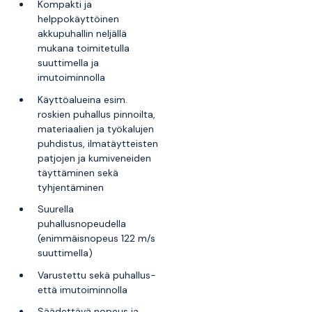
Kompakti ja
helppokäyttöinen
akkupuhallin neljällä
mukana toimitetulla
suuttimella ja
imutoiminnolla
Käyttöalueina esim.
roskien puhallus pinnoilta,
materiaalien ja työkalujen
puhdistus, ilmatäytteisten
patjojen ja kumiveneiden
täyttäminen sekä
tyhjentäminen
Suurella
puhallusnopeudella
(enimmäisnopeus 122 m/s
suuttimella)
Varustettu sekä puhallus-
että imutoiminnolla
Säädettävä nopeus ja