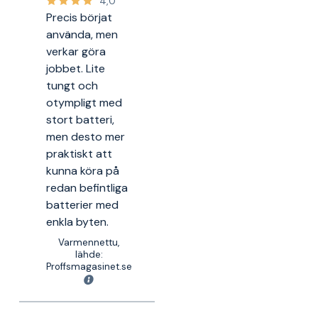
4,0
Precis börjat
använda, men
verkar göra
jobbet. Lite
tungt och
otympligt med
stort batteri,
men desto mer
praktiskt att
kunna köra på
redan befintliga
batterier med
enkla byten.
Varmennettu,
lähde:
Proffsmagasinet.se