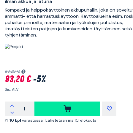
ilman akkua ja laturia
Kompakti ja helppokäyttöinen akkupuhallin, joka on sovelt
ammatti- että harrastuskäyttöön. Käyttöalueina esim. ros
puhallus pinnoilta, materiaalien ja työkalujen puhdistus,
ilmatäytteisten patjojen ja kumiveneiden täyttäminen sekä
tyhjentäminen.
98,20 €
93,20 €
-5%
Sis. ALV
Yli
10 kpl
varastossa |
Lähetetään ma 10. elokuuta