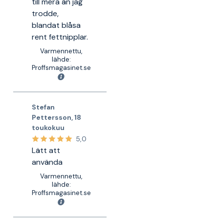
till mera än jag
trodde,
blandat blåsa
rent fettnipplar.
Varmennettu,
lähde:
Proffsmagasinet.se
Stefan
Pettersson
,
18
toukokuu
5,0
Lätt att
använda
Varmennettu,
lähde:
Proffsmagasinet.se