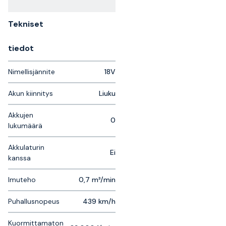
Tekniset
tiedot
Nimellisjännite
18V
Akun kiinnitys
Liuku
Akkujen
0
lukumäärä
Akkulaturin
Ei
kanssa
Imuteho
0,7 m³/min
Puhallusnopeus
439 km/h
Kuormittamaton