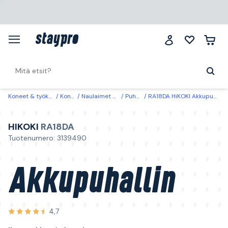
Koneet & työkalut
Koneet
Naulaimet & nitojat
Puhaltimet
RA18DA HiKOKI Akkupuhallin ilman akkua ja laturia
HIKOKI
RA18DA
Tuotenumero: 3139490
Akkupuhallin
4,7