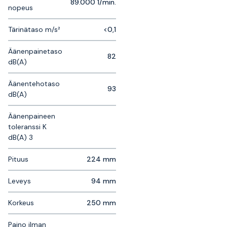
89.000 1/min.
nopeus
Tärinätaso m/s²
<0,1
Äänenpainetaso
82
dB(A)
Äänentehotaso
93
dB(A)
Äänenpaineen
toleranssi K
dB(A) 3
Pituus
224 mm
Leveys
94 mm
Korkeus
250 mm
Paino ilman