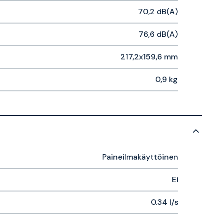
70,2 dB(A)
76,6 dB(A)
217,2x159,6 mm
0,9 kg
Paineilmakäyttöinen
Ei
0.34 l/s