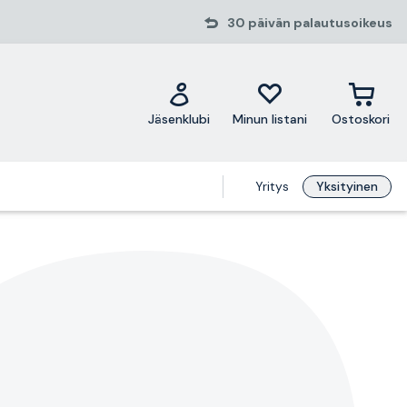
30 päivän palautusoikeus
Jäsenklubi
Minun listani
Ostoskori
Yritys
Yksityinen