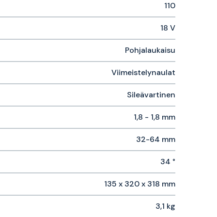
110
18 V
Pohjalaukaisu
Viimeistelynaulat
Sileävartinen
1,8 - 1,8 mm
32-64 mm
34 °
135 x 320 x 318 mm
3,1 kg