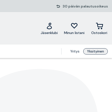
30 päivän palautusoikeus
Jäsenklubi
Minun listani
Ostoskori
Yritys
Yksityinen