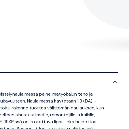
istelynaulaimessa paineilmatyökalun teho ja
kavuuteen. Naulaimessa käytetään 1,8 (DA) -
ntoitu rakenne tuottaa välittömän naulauksen, kun
linen sisustustiimeille, remontoijille ja kaikille,
F-15XP:ssä on irrotettava lipas, joka helpottaa
irtansa Sencon Li-Ion -akusta ja sylinterissä