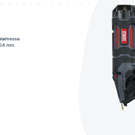
ulaimessa
–64 mm.