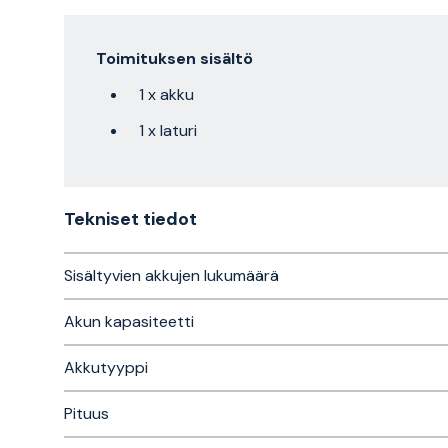
Toimituksen sisältö
1 x akku
1 x laturi
Tekniset tiedot
Sisältyvien akkujen lukumäärä
Akun kapasiteetti
Akkutyyppi
Pituus