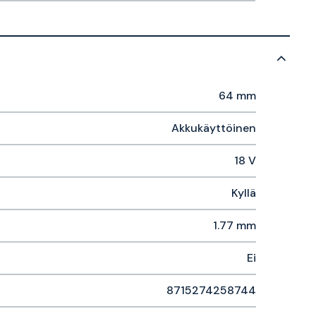
64 mm
Akkukäyttöinen
18 V
Kyllä
1.77 mm
Ei
8715274258744