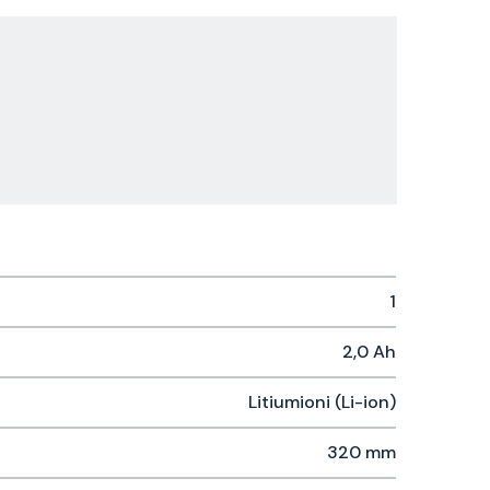
1
2,0 Ah
Litiumioni (Li-ion)
320 mm