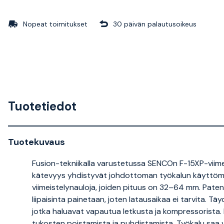
Nopeat toimitukset
30 päivän palautusoikeus
Tuotetiedot
Tuotekuvaus
Fusion-tekniikalla varustetussa SENCOn F-15XP-viime
kätevyys yhdistyvät johdottoman työkalun käyttömu
viimeistelynauloja, joiden pituus on 32–64 mm. Pate
liipaisinta painetaan, joten latausaikaa ei tarvita. Täydel
jotka haluavat vapautua letkusta ja kompressorista. 
tukosten poistamista ja puhdistamista. Työkalu saa v