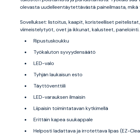
olevasta uudelleentäytettävästä paineilmasta, mikä
Sovellukset: listoitus, kaapit, koristeelliset peitelista
viimeistelytyöt, ovet ja ikkunat, kalusteet, panelointi.
Ripustuskoukku
Työkaluton syvyydensäätö
LED-valo
Tyhjän laukaisun esto
Täyttöventtiili
LED-varauksen ilmaisin
Liipaisin toimintatavan kytkimellä
Erittäin kapea suukappale
Helposti ladattava ja irrotettava lipas (EZ-Clea