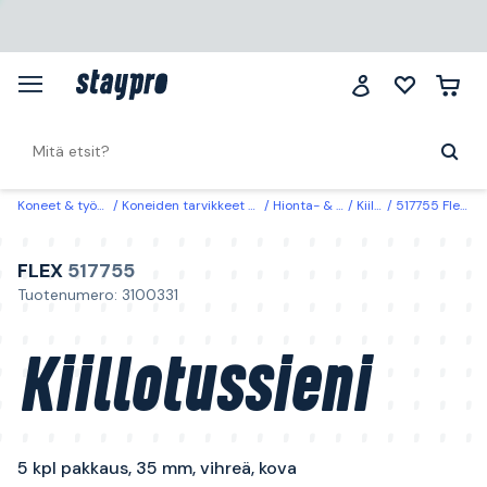
Koneet & työkalut
Koneiden tarvikkeet & käyttöosat
Hionta- & kiillotuslaikat
Kiillotustyynyt
517755 Flex Kiillotussieni 5 kpl pakkaus, 35 mm, vihreä, kova
FLEX
517755
Tuotenumero: 3100331
Kiillotussieni
5 kpl pakkaus, 35 mm, vihreä, kova