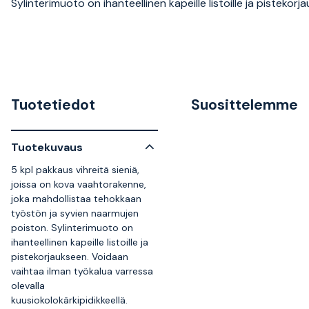
Sylinterimuoto on ihanteellinen kapeille listoille ja pistekorj
Tuotetiedot
Suosittelemme
Tuotekuvaus
5 kpl pakkaus vihreitä sieniä,
joissa on kova vaahtorakenne,
joka mahdollistaa tehokkaan
työstön ja syvien naarmujen
poiston. Sylinterimuoto on
ihanteellinen kapeille listoille ja
pistekorjaukseen. Voidaan
vaihtaa ilman työkalua varressa
olevalla
kuusiokolokärkipidikkeellä.