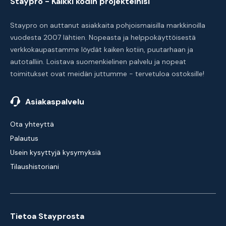
Staypro - Kaikki kodin projekteihisi
Staypro on auttanut asiakkaita pohjoismaisilla markkinoilla
vuodesta 2007 lähtien. Nopeasta ja helppokäyttöisestä
verkkokaupastamme löydät kaiken kotiin, puutarhaan ja
autotalliin. Loistava suomenkielinen palvelu ja nopeat
toimitukset ovat meidän juttumme - tervetuloa ostoksille!
Asiakaspalvelu
Ota yhteyttä
Palautus
Usein kysyttyjä kysymyksiä
Tilaushistoriani
Tietoa Stayprosta