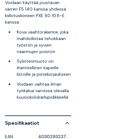
Voidaan käyttää joustavan
varren FS 140 kanssa yhdessä
kiillotuskoneen PXE 80 10.8-E
kanssa.
Kova vaahtorakenne, joka
mahdollistaa tehokkaan
työstön ja syvien
naarmujen poiston
Sylinterimuoto on
ihanteellinen kapeille
listoille ja pistekorjaukseen
Voidaan vaihtaa ilman
työkalua varressa olevalla
kuusiokolokärkipidikkeellä
Spesifikaatiot
EAN
4030293237681