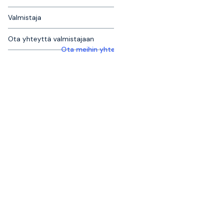
Valmistaja
Ota yhteyttä valmistajaan
Ota meihin yhteyttä saadaksesi lisätietoja