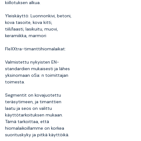
kiillotuksen alkua.
Yleiskäyttö: Luonnonkivi, betoni,
kova tasoite, kova kitti,
tiili/laasti, lasikuitu, muovi,
keramiikka, marmori
FleXXtra-timanttihiomalaikat:
Valmistettu nykyisten EN-
standardien mukaisesti ja lähes
yksinomaan oSa: n toimittajan
toimesta.
Segmentit on kovajuotettu
teräsytimeen, ja timanttien
laatu ja seos on valittu
käyttötarkoituksen mukaan.
Tämä tarkoittaa, että
hiomalaikoillamme on korkea
suorituskyky ja pitkä käyttöikä.