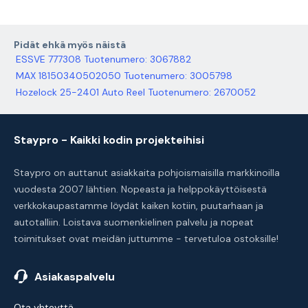
Pidät ehkä myös näistä
ESSVE 777308 Tuotenumero: 3067882
MAX 18150340502050 Tuotenumero: 3005798
Hozelock 25-2401 Auto Reel Tuotenumero: 2670052
Staypro - Kaikki kodin projekteihisi
Staypro on auttanut asiakkaita pohjoismaisilla markkinoilla
vuodesta 2007 lähtien. Nopeasta ja helppokäyttöisestä
verkkokaupastamme löydät kaiken kotiin, puutarhaan ja
autotalliin. Loistava suomenkielinen palvelu ja nopeat
toimitukset ovat meidän juttumme - tervetuloa ostoksille!
Asiakaspalvelu
Ota yhteyttä