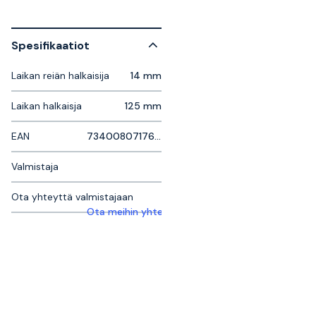
Spesifikaatiot
Laikan reiän halkaisija
14 mm
Laikan halkaisja
125 mm
EAN
7340080717614
Valmistaja
Ota yhteyttä valmistajaan
Ota meihin yhteyttä saadaksesi lisätietoja