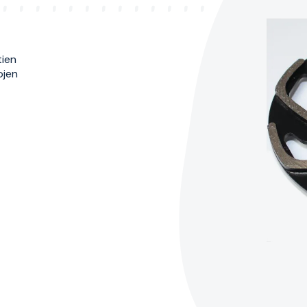
tien
ojen