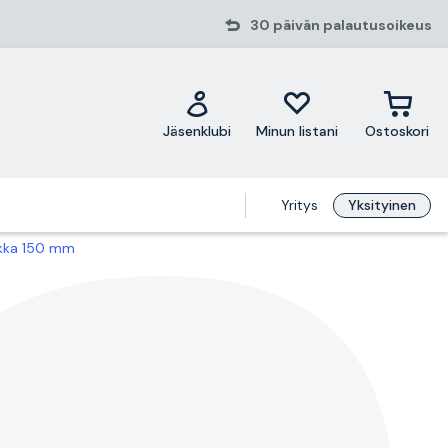
30 päivän palautusoikeus
Jäsenklubi
Minun listani
Ostoskori
Yritys
Yksityinen
ikka 150 mm