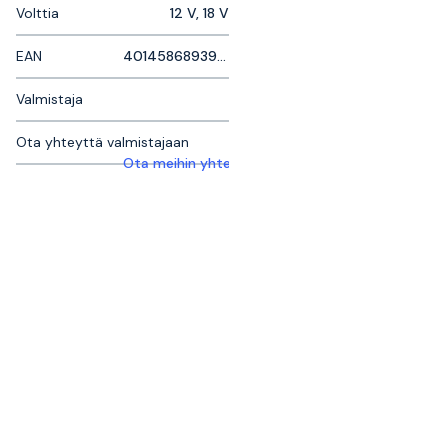
Volttia
12 V, 18 V
EAN
4014586893921
Valmistaja
Ota yhteyttä valmistajaan
Ota meihin yhteyttä saadaksesi lisätietoja