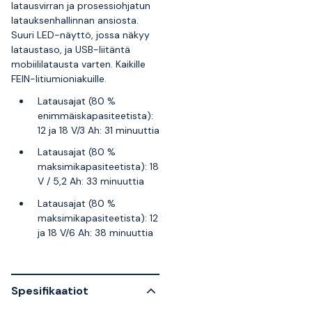
latausvirran ja prosessiohjatun
latauksenhallinnan ansiosta.
Suuri LED-näyttö, jossa näkyy
lataustaso, ja USB-liitäntä
mobiililatausta varten. Kaikille
FEIN-litiumioniakuille.
Latausajat (80 %
enimmäiskapasiteetista):
12 ja 18 V/3 Ah: 31 minuuttia
Latausajat (80 %
maksimikapasiteetista): 18
V / 5,2 Ah: 33 minuuttia
Latausajat (80 %
maksimikapasiteetista): 12
ja 18 V/6 Ah: 38 minuuttia
Spesifikaatiot