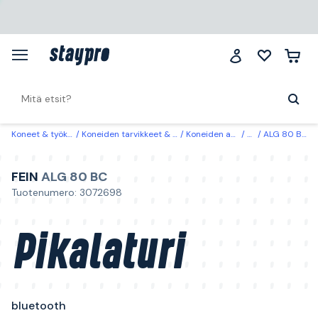
Koneet & työkalut
Koneiden tarvikkeet & käyttöosat
Koneiden akut & laturit
Laturit
ALG 80 BC Fein Pikalaturi bluetooth
FEIN
ALG 80 BC
Tuotenumero: 3072698
Pikalaturi
bluetooth