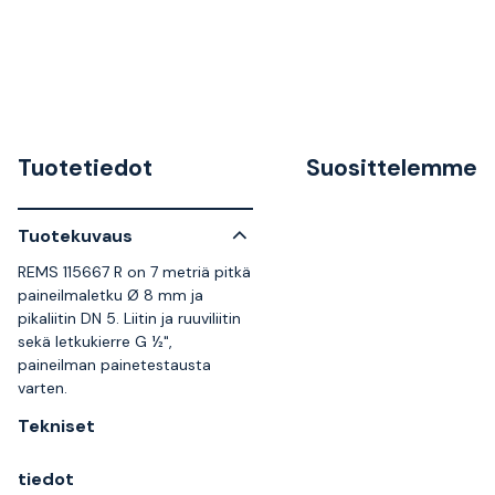
Tuotetiedot
Suosittelemme
Tuotekuvaus
REMS 115667 R on 7 metriä pitkä
paineilmaletku Ø 8 mm ja
pikaliitin DN 5. Liitin ja ruuviliitin
sekä letkukierre G ½",
paineilman painetestausta
varten.
Tekniset
tiedot