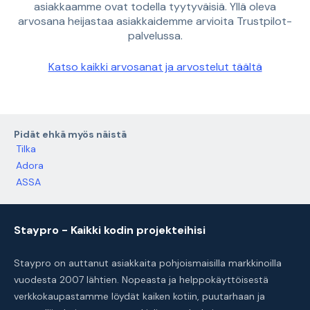
asiakkaamme ovat todella tyytyväisiä. Yllä oleva
arvosana heijastaa asiakkaidemme arvioita Trustpilot-
palvelussa.
Katso kaikki arvosanat ja arvostelut täältä
Pidät ehkä myös näistä
Tilka
Adora
ASSA
Staypro - Kaikki kodin projekteihisi
Staypro on auttanut asiakkaita pohjoismaisilla markkinoilla
vuodesta 2007 lähtien. Nopeasta ja helppokäyttöisestä
verkkokaupastamme löydät kaiken kotiin, puutarhaan ja