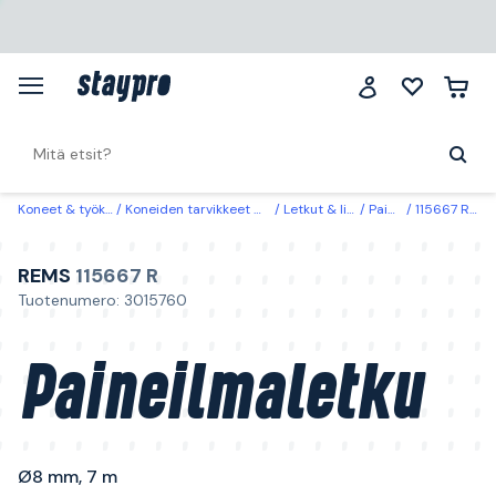
Koneet & työkalut
Koneiden tarvikkeet & käyttöosat
Letkut & lisätarvikkeet
Paineilmaletkut
115667 R REMS Paineilmaletku Ø8 mm, 7 m
REMS
115667 R
Tuotenumero: 3015760
Paineilmaletku
Ø8 mm, 7 m