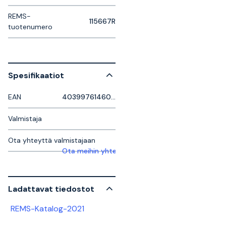
REMS-
115667R
tuotenumero
Spesifikaatiot
EAN
4039976146074
Valmistaja
Ota yhteyttä valmistajaan
Ota meihin yhteyttä saadaksesi lisätietoja
Ladattavat tiedostot
REMS-Katalog-2021