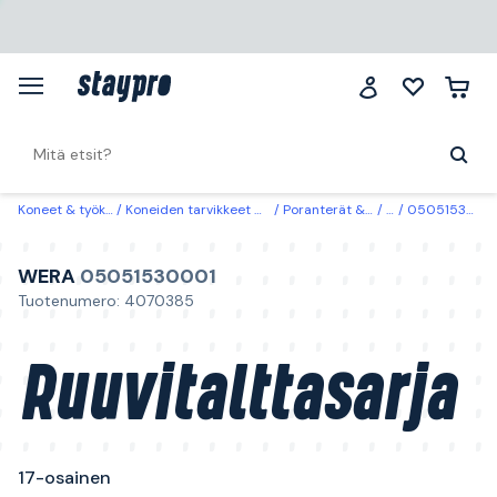
Koneet & työkalut
Koneiden tarvikkeet & käyttöosat
Poranterät & ruuvauskärjet
Kärjet
05051530001 Wera Ruuvitalttasarja 17-osainen
WERA
05051530001
Tuotenumero: 4070385
Ruuvitalttasarja
17-osainen