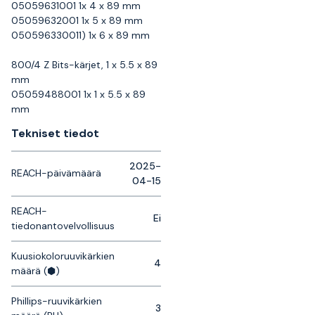
05059631001 1x 4 x 89 mm
05059632001 1x 5 x 89 mm
050596330011) 1x 6 x 89 mm
800/4 Z Bits-kärjet, 1 x 5.5 x 89
mm
05059488001 1x 1 x 5.5 x 89
mm
Tekniset tiedot
2025-
REACH-päivämäärä
04-15
REACH-
Ei
tiedonantovelvollisuus
Kuusiokoloruuvikärkien
4
määrä (⬢)
Phillips-ruuvikärkien
3