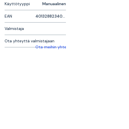
Käyttötyyppi
Manuaalinen
EAN
4013288234056
Valmistaja
Ota yhteyttä valmistajaan
Ota meihin yhteyttä saadaksesi lisätietoja