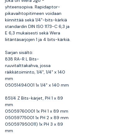
joka on Wera 2go -
yhteensopiva. Rapidaptor-
pikavaihtopitimeen voidaan
kiinnittää sekä 1/4"-bits-kärkiä
standardin DIN ISO 1173-C 6,3 ja
E 6,3 mukaisesti sekä Wera
liitäntäsarjojen 1 ja 4 bits-kärkiä.
Sarjan sisältö:
838 RA-R L Bits-
ruuvitalttakahva, jossa
räikkätoiminto, 1/4", 1/4" x 140
mm
05051494001 1x 1/4" x 140 mm
851/4 Z Bits-kärjet, PH 1 x 89
mm
05059760001 1x PH 1 x 89 mm
05059775001 1x PH 2 x 89 mm
050597950011) 1x PH 3 x 89
mm