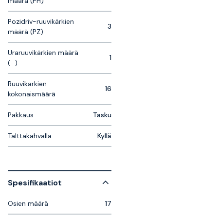
määrä (PH)
Pozidriv-ruuvikärkien
3
määrä (PZ)
Uraruuvikärkien määrä
1
(–)
Ruuvikärkien
16
kokonaismäärä
Pakkaus
Tasku
Talttakahvalla
Kyllä
Spesifikaatiot
Osien määrä
17