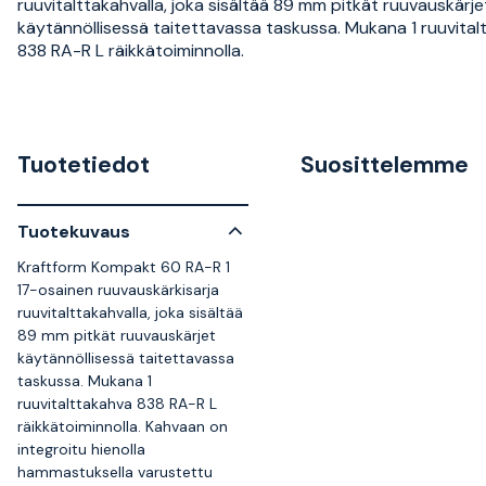
ruuvitalttakahvalla, joka sisältää 89 mm pitkät ruuvauskärje
käytännöllisessä taitettavassa taskussa. Mukana 1 ruuvita
838 RA-R L räikkätoiminnolla.
Tuotetiedot
Suosittelemme
Tuotekuvaus
Kraftform Kompakt 60 RA-R 1
17-osainen ruuvauskärkisarja
ruuvitalttakahvalla, joka sisältää
89 mm pitkät ruuvauskärjet
käytännöllisessä taitettavassa
taskussa. Mukana 1
ruuvitalttakahva 838 RA-R L
räikkätoiminnolla. Kahvaan on
integroitu hienolla
hammastuksella varustettu