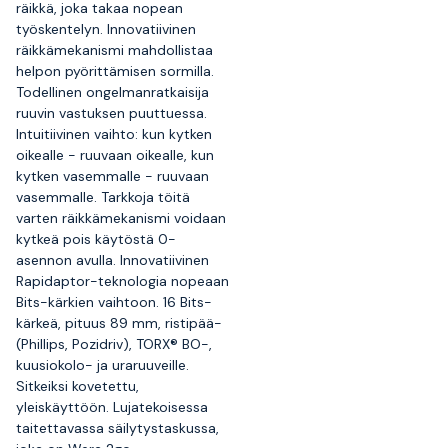
räikkä, joka takaa nopean
työskentelyn. Innovatiivinen
räikkämekanismi mahdollistaa
helpon pyörittämisen sormilla.
Todellinen ongelmanratkaisija
ruuvin vastuksen puuttuessa.
Intuitiivinen vaihto: kun kytken
oikealle - ruuvaan oikealle, kun
kytken vasemmalle - ruuvaan
vasemmalle. Tarkkoja töitä
varten räikkämekanismi voidaan
kytkeä pois käytöstä 0-
asennon avulla. Innovatiivinen
Rapidaptor-teknologia nopeaan
Bits-kärkien vaihtoon. 16 Bits-
kärkeä, pituus 89 mm, ristipää-
(Phillips, Pozidriv), TORX® BO-,
kuusiokolo- ja uraruuveille.
Sitkeiksi kovetettu,
yleiskäyttöön. Lujatekoisessa
taitettavassa säilytystaskussa,