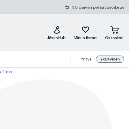
30 päivän palautusoikeus
Jäsenklubi
Minun listani
Ostoskori
Yritys
Yksityinen
25,4 mm