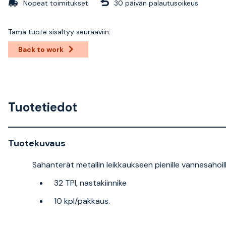
Nopeat toimitukset
30 päivän palautusoikeus
Tämä tuote sisältyy seuraaviin:
Back to work
Tuotetiedot
Tuotekuvaus
Sahanterät metallin leikkaukseen pienille vannesahoil
32 TPI, nastakiinnike
10 kpl/pakkaus.