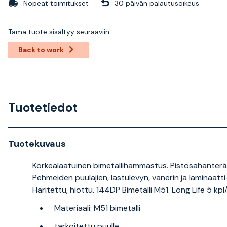
Nopeat toimitukset
30 päivän palautusoikeus
Tämä tuote sisältyy seuraaviin:
Back to work
Tuotetiedot
Tuotekuvaus
Korkealaatuinen bimetallihammastus. Pistosahanterä 
Pehmeiden puulajien, lastulevyn, vanerin ja laminaatt
Haritettu, hiottu. 144DP Bimetalli M51. Long Life 5 k
Materiaali: M51 bimetalli
tarkoitettu puulle