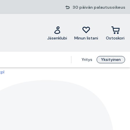
30 päivän palautusoikeus
Jäsenklubi
Minun listani
Ostoskori
Yritys
Yksityinen
kpl