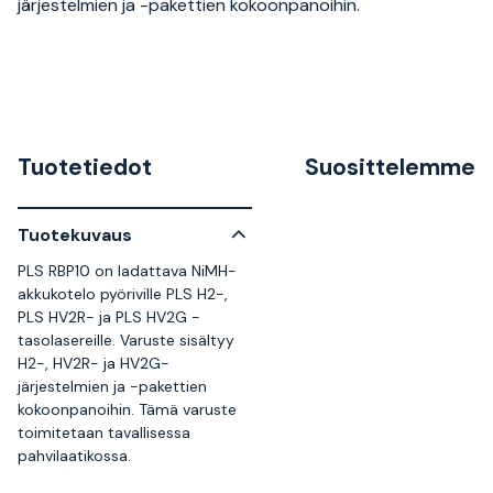
järjestelmien ja -pakettien kokoonpanoihin.
Tuotetiedot
Suosittelemme
Tuotekuvaus
PLS RBP10 on ladattava NiMH-
akkukotelo pyöriville PLS H2-,
PLS HV2R- ja PLS HV2G -
tasolasereille. Varuste sisältyy
H2-, HV2R- ja HV2G-
järjestelmien ja -pakettien
kokoonpanoihin. Tämä varuste
toimitetaan tavallisessa
pahvilaatikossa.